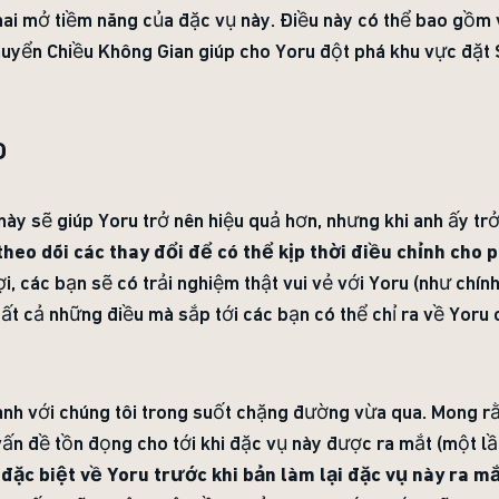
khai mở tiềm năng của đặc vụ này. Điều này có thể bao gồm
huyển Chiều Không Gian giúp cho Yoru đột phá khu vực đặt 
O
này sẽ giúp Yoru trở nên hiệu quả hơn, nhưng khi anh ấy trở
theo dõi các thay đổi để có thể kịp thời điều chỉnh cho 
ợi, các bạn sẽ có trải nghiệm thật vui vẻ với Yoru (như chín
tất cả những điều mà sắp tới các bạn có thể chỉ ra về Yoru
nh với chúng tôi trong suốt chặng đường vừa qua. Mong rằ
ấn đề tồn đọng cho tới khi đặc vụ này được ra mắt (một lầ
đặc biệt về Yoru trước khi bản làm lại đặc vụ này ra m