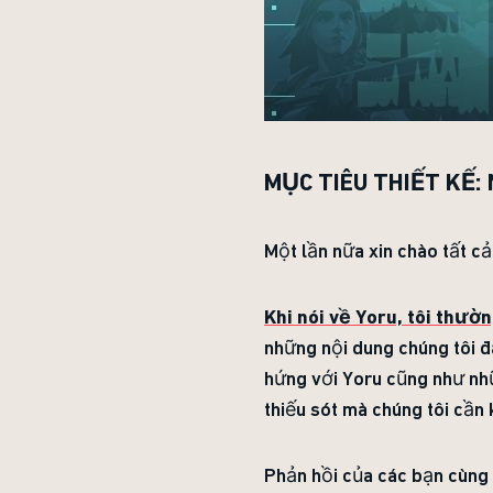
MỤC TIÊU THIẾT KẾ:
Một lần nữa xin chào tất cả
Khi nói về Yoru, tôi thườn
những nội dung chúng tôi đ
hứng với Yoru cũng như nhữ
thiếu sót mà chúng tôi cần
Phản hồi của các bạn cùng 