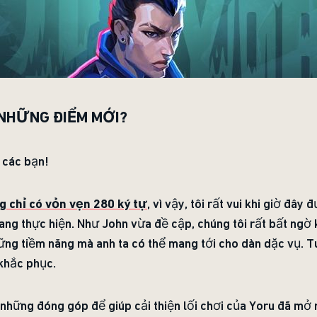
 NHỮNG ĐIỂM MỚI?
 các bạn!
g chỉ có vỏn vẹn 280 ký tự
, vì vậy, tôi rất vui khi giờ đây
ang thực hiện. Như John vừa đề cập, chúng tôi rất bất ngờ 
ng tiềm năng mà anh ta có thể mang tới cho dàn dặc vụ. T
 khắc phục.
những đóng góp để giúp cải thiện lối chơi của Yoru đã mở