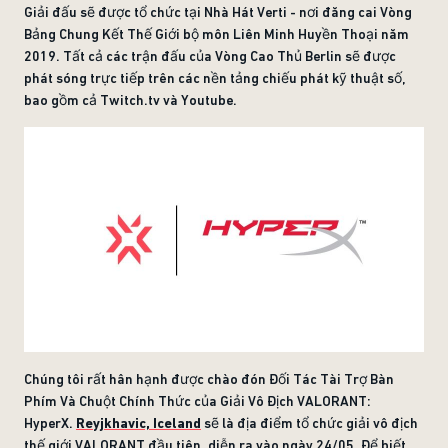
Giải đấu sẽ được tổ chức tại Nhà Hát Verti - nơi đăng cai Vòng
Bảng Chung Kết Thế Giới bộ môn Liên Minh Huyền Thoại năm
2019. Tất cả các trận đấu của Vòng Cao Thủ Berlin sẽ được
phát sóng trực tiếp trên các nền tảng chiếu phát kỹ thuật số,
bao gồm cả Twitch.tv và Youtube.
Chúng tôi rất hân hạnh được chào đón Đối Tác Tài Trợ Bàn
Phím Và Chuột Chính Thức của Giải Vô Địch VALORANT:
HyperX.
Reyjkhavic, Iceland
sẽ là địa điểm tổ chức giải vô địch
thế giới VALORANT đầu tiên, diễn ra vào ngày 24/05. Để biết