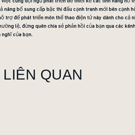
 việc cùng đội ngũ phát triển để thiết kế các tính năng hỗ t
hả năng bổ sung cấp bậc thi đấu cạnh tranh mới bên cạnh h
ỗ trợ để phát triển môn thể thao điện tử này dành cho cả 
hường lệ, đừng quên chia sẻ phản hồi của bạn qua các kên
 nghĩ của bạn.
 LIÊN QUAN