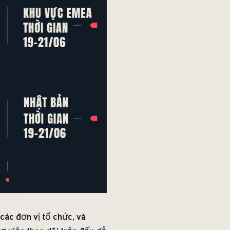
các đơn vị tổ chức, và