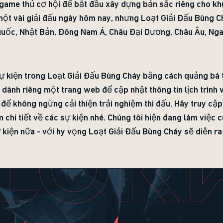
game thủ cơ hội để bắt đầu xây dựng bản sắc riêng cho kh
một vài giải đấu ngày hôm nay, nhưng Loạt Giải Đấu Bùng 
 Quốc, Nhật Bản, Đông Nam Á, Châu Đại Dương, Châu Âu, Ng
ự kiện trong Loạt Giải Đấu Bùng Cháy bằng cách quảng bá t
 dành riêng một trang web để cập nhật thông tin lịch trình 
 để không ngừng cải thiện trải nghiệm thi đấu. Hãy truy cậ
 chi tiết về các sự kiện nhé. Chúng tôi hiện đang làm việc 
 kiện nữa - với hy vọng Loạt Giải Đấu Bùng Cháy sẽ diễn r