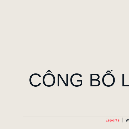
CÔNG BỐ L
Esports
W