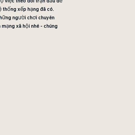
rợ việc theo dõi trận đấu dễ
ệ thống xếp hạng đã có.
những người chơi chuyên
h mạng xã hội nhé - chúng