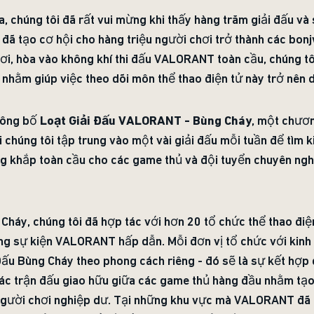
, chúng tôi đã rất vui mừng khi thấy hàng trăm giải đấu và 
y đã tạo cơ hội cho hàng triệu người chơi trở thành các bo
hơi, hòa vào không khí thi đấu VALORANT toàn cầu, chúng t
 nhằm giúp việc theo dõi môn thể thao điện tử này trở nên 
 công bố
Loạt Giải Đấu VALORANT - Bùng Cháy
, một chươn
ơi chúng tôi tập trung vào một vài giải đấu mỗi tuần để tìm 
ng khắp toàn cầu cho các game thủ và đội tuyển chuyên ng
Cháy, chúng tôi đã hợp tác với hơn 20 tổ chức thể thao điện
g sự kiện VALORANT hấp dẫn. Mỗi đơn vị tổ chức với kin
 Đấu Bùng Cháy theo phong cách riêng - đó sẽ là sự kết hợp
c trận đấu giao hữu giữa các game thủ hàng đầu nhằm tạo 
ười chơi nghiệp dư. Tại những khu vực mà VALORANT đã r