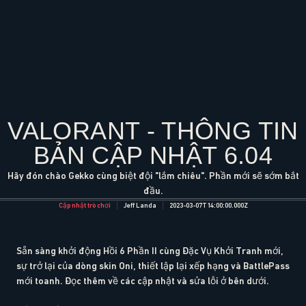
VALORANT - THÔNG TIN
BẢN CẬP NHẬT 6.04
Hãy đón chào Gekko cùng biệt đội "lắm chiêu". Phần mới sẽ sớm bắt
đầu.
Cập nhật trò chơi
Jeff Landa
2023-03-07T14:00:00.000Z
Sẵn sàng khởi động Hồi 6 Phần II cùng Đặc Vụ Khởi Tranh mới,
sự trở lại của dòng skin Oni, thiết lập lại xếp hạng và BattlePass
mới toanh. Đọc thêm về các cập nhật và sửa lỗi ở bên dưới.