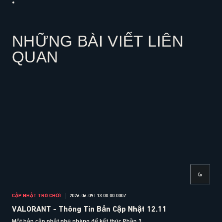
NHỮNG BÀI VIẾT LIÊN
QUAN
CẬP NHẬT TRÒ CHƠI
2026-06-09T13:00:00.000Z
CẬP 
VALORANT - Thông Tin Bản Cập Nhật 12.11
VA
Một bản cập nhật nhẹ nhàng để kết thúc Phần 3.
Bản 