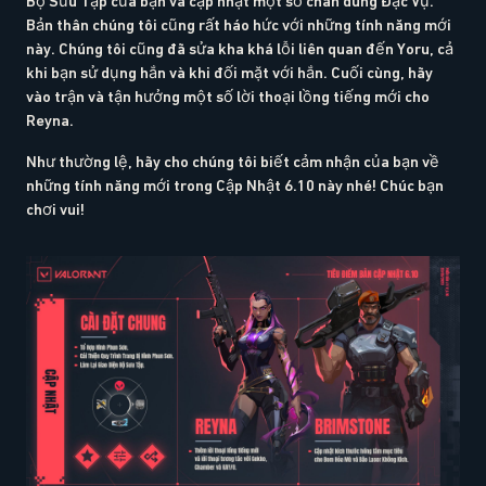
Bộ Sưu Tập của bạn và cập nhật một số chân dung Đặc Vụ.
Bản thân chúng tôi cũng rất háo hức với những tính năng mới
này. Chúng tôi cũng đã sửa kha khá lỗi liên quan đến Yoru, cả
khi bạn sử dụng hắn và khi đối mặt với hắn. Cuối cùng, hãy
vào trận và tận hưởng một số lời thoại lồng tiếng mới cho
Reyna.
Như thường lệ, hãy cho chúng tôi biết cảm nhận của bạn về
những tính năng mới trong Cập Nhật 6.10 này nhé! Chúc bạn
chơi vui!