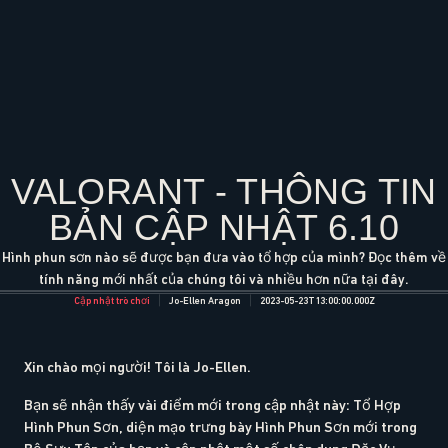
VALORANT - THÔNG TIN
BẢN CẬP NHẬT 6.10
Hình phun sơn nào sẽ được bạn đưa vào tổ hợp của mình? Đọc thêm về
tính năng mới nhất của chúng tôi và nhiều hơn nữa tại đây.
Cập nhật trò chơi
Jo-Ellen Aragon
2023-05-23T13:00:00.000Z
Xin chào mọi người! Tôi là Jo-Ellen.
Bạn sẽ nhận thấy vài điểm mới trong cập nhật này: Tổ Hợp
Hình Phun Sơn, diện mạo trưng bày Hình Phun Sơn mới trong