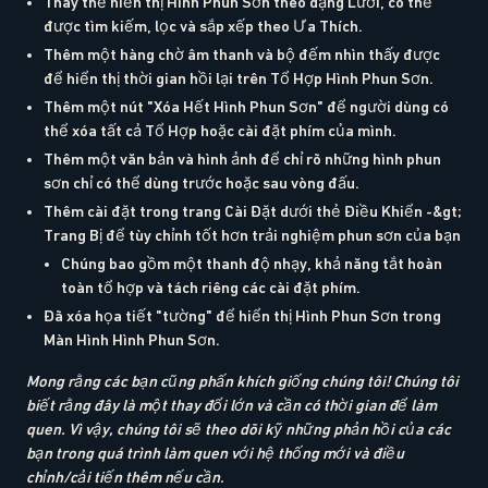
Thay thế hiển thị Hình Phun Sơn theo dạng Lưới, có thể
được tìm kiếm, lọc và sắp xếp theo Ưa Thích.
Thêm một hàng chờ âm thanh và bộ đếm nhìn thấy được
để hiển thị thời gian hồi lại trên Tổ Hợp Hình Phun Sơn.
Thêm một nút "Xóa Hết Hình Phun Sơn" để người dùng có
thể xóa tất cả Tổ Hợp hoặc cài đặt phím của mình.
Thêm một văn bản và hình ảnh để chỉ rõ những hình phun
sơn chỉ có thể dùng trước hoặc sau vòng đấu.
Thêm cài đặt trong trang Cài Đặt dưới thẻ Điều Khiển -&gt;
Trang Bị để tùy chỉnh tốt hơn trải nghiệm phun sơn của bạn
Chúng bao gồm một thanh độ nhạy, khả năng tắt hoàn
toàn tổ hợp và tách riêng các cài đặt phím.
Đã xóa họa tiết "tường" để hiển thị Hình Phun Sơn trong
Màn Hình Hình Phun Sơn.
Mong rằng các bạn cũng phấn khích giống chúng tôi! Chúng tôi
biết rằng đây là một thay đổi lớn và cần có thời gian để làm
quen. Vì vậy, chúng tôi sẽ theo dõi kỹ những phản hồi của các
bạn trong quá trình làm quen với hệ thống mới và điều
chỉnh/cải tiến thêm nếu cần
.