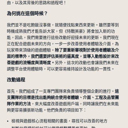
由，以及其背後的思路和過程吧！
為何挑在這個時候？
我們並不是吃飽飯沒事做，就隨便找點東西來更新。雖然要等到
時機成熟我們才能告訴大家，但《特戰英豪》將會加入新的功
能，因此，我們需要進行這些改動好迎接未來的更新。我們現在
正在配合遊戲未來的方向，一步一步改善使用者體驗及介面，為
玩家帶來頂級的遊戲體驗。
除了要重新審視對於使用者體驗及介
面的標準外，我們還要評估美術的逼真度，並導入動態設計來改
善遊戲的流暢度與清晰度。
另外，這次的改動也會讓我們未來在
調整平台使用體驗時，可以更容易維持設計及功能的一貫性。
改動過程
首先，我們組成了一支專門團隊來負責領導整個企劃的進行。
這
支團隊的目標是找出能夠統合使用者體驗、介面、工程及品管團
隊作業的方法
，來大幅度改善遊戲用戶端，同時讓我們在未來能
夠更容易擴張新功能。他們負責的項目如下：
檢視與遊戲核心流程相關的畫面，尋找可以改善的地方