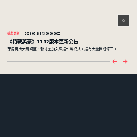
遊戲更新
2026-07-28T13:00:00.000Z
遊戲
《特戰英豪》13.02版本更新公告
邊
菲尼克斯大絕調整、新地圖加入奪還作戰模式，還有大量問題修正。
邊陲