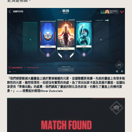
「我們想要刪減大廳畫面上過於繁瑣複雜的元素，並讓整體更易讀。先前的畫面上有很多裝
飾性的元素，雖然很漂亮，但卻沒有實質的用處。為了突出玩家卡面及其展示畫面，並讓玩
家更有『準備出動』的感覺，我們調高了畫面的對比及色彩值，也簡化了畫面上的幾何要
素。」——視覺設計經理Oliver Zumstein