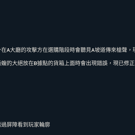
身在A大廳的攻擊方在選購階段時會聽見A坡道傳來槍聲，
薇蝮的大絕放在B據點的貨箱上面時會出現錯誤，現已修正
透過屏障看到玩家輪廓