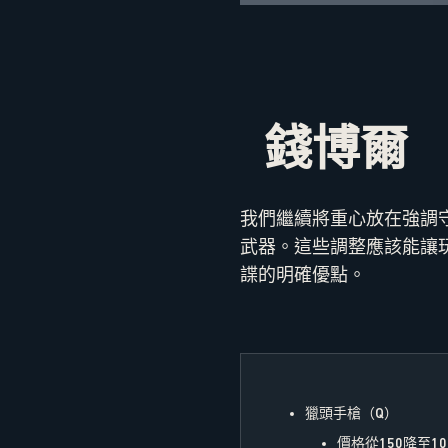
錢博爾
我們繼續將重心放在強調
武器。這些調整應該能讓
諜的明確優點。
獵頭手槍（Q）
價格從150降至10