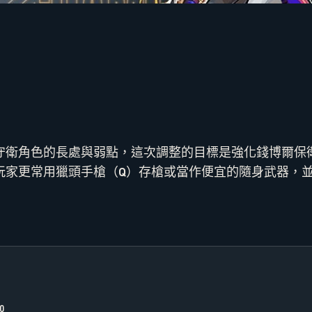
守衛角色的長處與弱點，這次調整的目標是強化錢博爾保
玩家更常用獵頭手槍（Q）存槍或當作便宜的隨身武器，
0