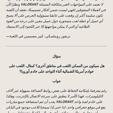
ونظرًا لأن VALORANT لا تعتمد على المواجهات الغير متكافئة المتمثلة
في العملاء المتفوقين (فهي ليست ضمن أفكار تصميمنا)، نعتقد أن اللعبة
تكون سليمة أكثر إن وقعت على عاتقنا مسؤولية الحرص على ألا يصبح
أي عميل أو خطة لعب متمحورة حول عميل معين على درجة من القوة
الطاغية أو التي لا يمكن مواجهتها إلا عبر اللجوء إلى الاستبعاد.
—تريفور روملسكي، كبير مصممين في اللعبة
سؤال
هل سيكون من الممكن اللعب في مناطق أخرى؟ كمثال، اللعب على
خوادم أمريكا الشمالية أثناء التواجد على خادم أوروبا؟
جواب
رغم معرفتنا بإمكانية الحفاظ على بعض روابط الصداقة بسهولة عبر آلاف
الكيلومترات، فهذا الأمر لا ينطبق على سرعة الاتصال بالإنترنت. وهكذا
يجب أن تتم استضافة جميع مباريات VALORANT على خادم لعبة واحد
يقع في موقع جغرافي واحد، لذا حتى إذا سمحنا للاعب موجود في اليابان
بأن يدخل في طابور مع لاعب آخر في المملكة المتحدة (على سبيل