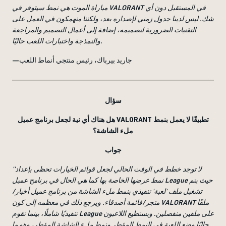
مباراة الموت هي نمط سيتوفر في VALORANT في المستقبل دون أي
شك. ليس لدينا جدول زمني لإصداره بعد، ولكننا منهمكون في العمل على
التقنيات الضرورية لتصميمه، إضافة إلى أعمال التصميم والمراجعة
والنمذجة واختبارات اللعب حاليًا.
—جاريد بيرباك، رئيس منتجي أنماط اللعب
سؤال
هل هناك أي نية لجعل برنامج عميل VALORANT تطبيقًا لا يعمل بنمط
ملء الشاشة؟
جواب
''لا توجد خطط في الوقت الحالي لجعل قوائم الخيارات تحظى بإعداد
نمط عرضها الخاصة بها كما هي الحال في برنامج عميل League حيث يتم
تشغيل ملف 'لعبة' تنفيذي بنمط ملء الشاشة من برنامج عميل أخبار/
متجر/قائمة أصدقاء. ويرجع ذلك في معظمه إلى كون VALORANT ملفًا
تنفيذيًا شاملًا، بينما تقوم League على ملفين منفصلين. ويستطيع اللاعبون
حاليًا وضع اللعبة في النمط المؤطر ونمط ملء الشاشة المؤطر، وهو ما