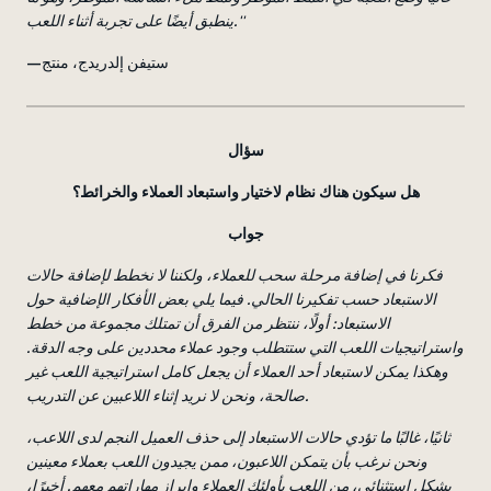
ينطبق أيضًا على تجربة أثناء اللعب.''
—ستيفن إلدريدج، منتج
سؤال
هل سيكون هناك نظام لاختيار واستبعاد العملاء والخرائط؟
جواب
فكرنا في إضافة مرحلة سحب للعملاء، ولكننا لا نخطط لإضافة حالات
الاستبعاد حسب تفكيرنا الحالي. فيما يلي بعض الأفكار الإضافية حول
الاستبعاد: أولًا، ننتظر من الفرق أن تمتلك مجموعة من خطط
واستراتيجيات اللعب التي ستتطلب وجود عملاء محددين على وجه الدقة.
وهكذا يمكن لاستبعاد أحد العملاء أن يجعل كامل استراتيجية اللعب غير
صالحة، ونحن لا نريد إثناء اللاعبين عن التدريب.
ثانيًا، غالبًا ما تؤدي حالات الاستبعاد إلى حذف العميل النجم لدى اللاعب،
ونحن نرغب بأن يتمكن اللاعبون، ممن يجيدون اللعب بعملاء معينين
بشكل استثنائي، من اللعب بأولئك العملاء وإبراز مهاراتهم معهم. أخيرًا،