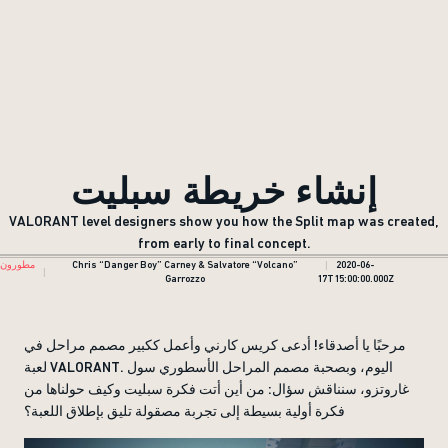
إنشاء خريطة سبليت
VALORANT level designers show you how the Split map was created,
from early to final concept.
2020-06-
Chris “Danger Boy” Carney & Salvatore “Volcano”
مطورون
Garrozzo
17T15:00:00.000Z
مرحبًا يا أصدقاء! أدعى كريس كارني وأعمل ككبير مصمم مراحل في
لعبة VALORANT. اليوم، وبصحبة مصمم المراحل الأسطوري سول
غاروتزو، سنناقش سؤال: من أين أتت فكرة سبليت وكيف حولناها من
فكرة أولية بسيطة إلى تجربة مصقولة تليق بإطلاق اللعبة؟