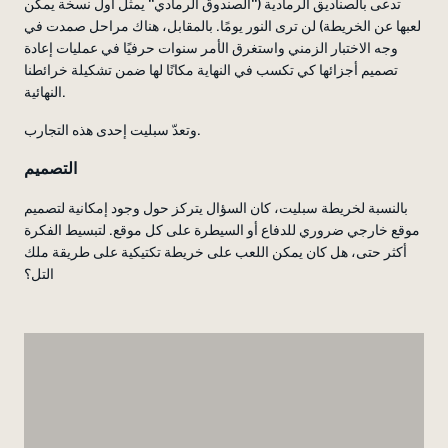
تدعى بالصناديق الرمادية (''الصندوق الرمادي'' يمثل أول نسخة يمكن
لعبها عن الخريطة) لن ترى النور يومًا. بالمقابل، هناك مراحل صمدت في
وجه الاختبار الزمني واستغرق الأمر سنوات حرفيًا في عمليات إعادة
تصميم أجزائها كي تكسب في النهاية مكانًا لها ضمن تشكيلة خرائطنا
النهائية.
وتعدّ سبليت إحدى هذه التجارب.
التصميم
بالنسبة لخريطة سبليت، كان السؤال يتركز حول وجود إمكانية لتصميم
موقع خارجي ضروري للدفاع أو السيطرة على كل موقع. لتبسيط الفكرة
أكثر حتى، هل كان يمكن اللعب على خريطة تكتيكية على طريقة ملك
التل؟