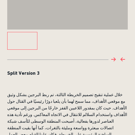
Split Version 3
خلال عملية تنقيح تصميم الخريطة الثالثة، تم ربط البرجين بشكل وثيق
مع موقعي الأهداف، مما سمح لهما بأن يلعبا دورًا رئيسيًا في القتال حول
الأهداف. حيث كان بمقدور اللاعبين القفز خارجًا من البرجين إلى موقعي
الأهداف واستخدام السلالم للانتقال في الاتجاه المعاكس. ورغم تأدية هذه
العناصر لدورها بفعالية، أصبحت المنطقة الوسطى للأسف شبكة
اتصالات مبعثرة وواسعة ومليئة بالثغرات، كما أنها بقيت المنطقة
الساخنة الرئيسية على الخريطة. فكان علينا القيام ببعض العمل.