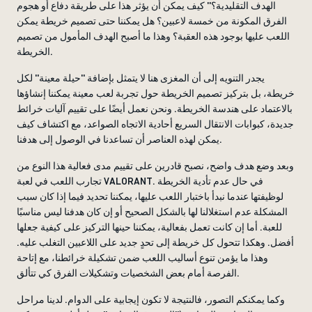
الهدف التقليدية؟'' كيف يمكن أن يؤثر هذا على طريقة دفاع أو هجوم
الفرق المكونة من خمسة لاعبين؟ هل يمكننا حتى تصميم خريطة يمكن
اللعب عليها بوجود هذه العقبة؟ وهذا ما أصبح الهدف المأمول من تصميم
الخريطة.
يجدر التنويه إلى أن المغزى هنا لا يتمثل بإضافة ''حيلة معينة'' لكل
خريطة، بل بتركيز تصميم الخريطة حول تجربة لعب معينة يمكننا إنشاؤها
بالاعتماد على هندسة الخريطة. ونحن نعمل أيضًا على تقييم آليات خرائط
جديدة، كبوابات الانتقال السريع أحادية الاتجاه الصواعد، مع اكتشاف كيف
يمكن لهذه العناصر أن تساعدنا في الوصول إلى هدفنا.
وبعد وضع هدف واضح، نصبح قادرين على تقييم مدى فعالية هذا النوع من
تجارب اللعب في لعبة VALORANT. في حال عدم تأدية الخريطة
لوظيفتها عندما نبدأ باختبار اللعب عليها، يمكننا تحديد فيما إذا كان سبب
المشكلة عدم استغلالنا لها بالشكل الصحيح أو إن كان هدفنا ليس مناسبًا
للعبة. أما إن كانت تعمل بفعالية، يمكننا حينها التركيز على كيفية جعلها
أفضل. وهكذا تتحول كل خريطة إلى تحدٍ جديد على اللاعبين التغلب عليه.
وهذا ما يؤمن تنوع أساليب اللعب ضمن تشكيلة خرائطنا، مع إتاحة
الفرصة أمام بعض الشخصيات وتشكيلات الفرق كي تتألق.
وكما يمكنكم التصور، فالنتيجة لا تكون إيجابية على الدوام. لدينا مراحل