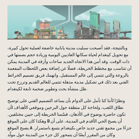
وبالنتيجة، فقد أصبحت سبليت مدينة يابانية خاضعة لعملية تحول كبيرة،
مع تحويل كينغدام لحياة سكانها العاديين اليومية وزيادة حجم بصمتها في
ذات الوقت. وقد أمن هذا الاتجاه الجديد ساحات وأزقة في المدينة يمكن
أن تتناسب مع مخطط الخريطة، فضلًا عن إضافة بعض اللحظات المفعمة
بالروعة والتي تنتمي إلى عالم المستقبل. وانهمك فريق تصميم الخرائط
الفني بعد ذلك في تشكيل مدينة مذهلة تنتمي للعالم القديم وترزح تحت
ظل منشأة بحث وتطوير ضخمة تابعة لكينغدام.
ونظرًا لأننا كنا نأمل على الدوام بأن يساعد التصميم الفني على توضيح
نطاق اللعب، ولحاجة كل منطقة حول البرجين وموقعي الأهداف لأن
تكون حاضرة بوضوح في الأذهان، قسّمنا الخريطة إلى حيين مختلفين.
وهكذا كان على الموقع B أن يصبح الحي الأقدم في المدينة، على أن
يصبح الموقع A جزءًا من مجمع تقني جديد خاص بكينغدام يتسع باستمرار.
وكان من المقرر أيضًا أن يتمحور كل جزء من المدينة حول مولّد