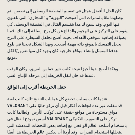
كان الحل الأفضل يتمثل في تقسيم المنطقة الوسطى إلى نصفين، ثم
وصلهما معًا بالممرات التي أصبحت ''التهوية'' و ''المجاري'' التي تلعبون
فيها اليوم. وقد سمح لنا هذا بتقسيم القتال في المنطقة الوسطى كي
يقوم على التركيز على الهجوم والدفاع عن كل برج. إضافة إلى ذلك، قمنا
بصياغة إضافية لموقعي الأهداف بحيث أصبح تجاهل السيطرة على البرج
يجعل التمسك بالموقع ذاته مهمة أصعب. وبهذا الشكل نجحنا في بلوغ
هدفنا المتمثل بإنشاء مواقع خارجية كان وجود كل منها ضروريًا لكل
موقع.
وهكذا أصبح لدينا أخيرًا نتيجة كانت تثير حماس الفريق، وكان الوقت
عندها قد حان لنقل الخريطة إلى مرحلة الإنتاج الفني.
جعل الخريطة أقرب إلى الواقع
عندما كانت سبليت تخضع كل عمليات التنقيح تلك، كانت لعبة
VALORANT قد تنقلت عبر عدة اتجاهات أفكار قبل أن تركز حاليًا على
مواق مستوحاة من مواقع حقيقة على كوكب الأرض. ولطالما كانت
أسس نموذج القتال في VALORANT تركز على التصويب التكتيكي
باستخدام أسلحة العالم الواقعي مع إضافة بعض اللحظات المدهشة التي
يتخللها استخدام القدرات. وقد أردنا أن يعكس عالم الخريطة هذا أيضًا.