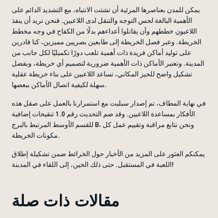
يمكن للمدن بعناصرها المرئية أن تشتت الانتباه، مع التشديد الدائم على
الأهمية البالغة لحس التوجه والتنقل لدى اللاعبين. فنحن نريد أن ينفذ
اللاعبون خططهم وأن يقاتلوا أعداءهم بدلًا من الكفاح في وجه مخطط
الخريطة. وعبر فصل الخريطة إلى طابعين بصريين مميزين، كنا قادرين
على توليد أماكن فريدة ذات أهمية تلعب دورًا تكميليًا لكل جانب من
المدينة. وتعتبر الأماكن ذات الأهمية ضرورية لتصميم أي خريطة، وبفضل
تشكيل واضح للحيز المكاني، تساعد اللاعبين على بناء خريطة عقلية
سهلة لكيفية اتصال الأماكن ببعضها.
في نهاية المطاف، تم إصدار سبليت مع استمرارنا بالعمل على صقل هذه
الأفكار بمساعدة اللاعبين. وقد ضم التحديث رقم 1.0 تنقيحات إضافية
للقسم الأوسط المرتبط بالبرج B، ونحن نتابع مراقبة وتقييم عمل كل
مكونات الخريطة.
يمكنكم العثور على المزيد من الأخبار حول الخرائط ضمن تشكيلة إطلاق
اللعبة في المستقبل. حتى ذلك الحين، إلى اللقاء في المدينة!
مقالات ذات صلة