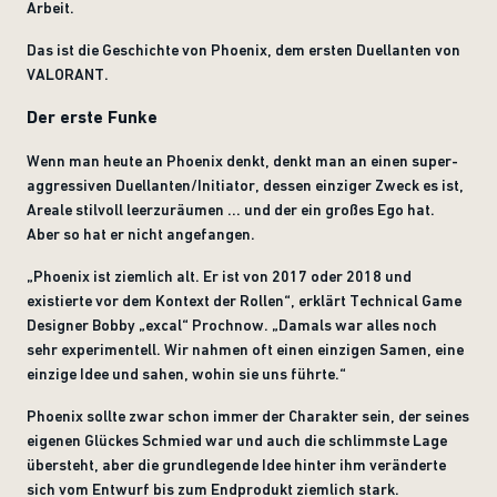
Arbeit.
Das ist die Geschichte von Phoenix, dem ersten Duellanten von
VALORANT.
Der erste Funke
Wenn man heute an Phoenix denkt, denkt man an einen super-
aggressiven Duellanten/Initiator, dessen einziger Zweck es ist,
Areale stilvoll leerzuräumen ... und der ein großes Ego hat.
Aber so hat er nicht angefangen.
„Phoenix ist ziemlich alt. Er ist von 2017 oder 2018 und
existierte vor dem Kontext der Rollen“, erklärt Technical Game
Designer Bobby „excal“ Prochnow. „Damals war alles noch
sehr experimentell. Wir nahmen oft einen einzigen Samen, eine
einzige Idee und sahen, wohin sie uns führte.“
Phoenix sollte zwar schon immer der Charakter sein, der seines
eigenen Glückes Schmied war und auch die schlimmste Lage
übersteht, aber die grundlegende Idee hinter ihm veränderte
sich vom Entwurf bis zum Endprodukt ziemlich stark.