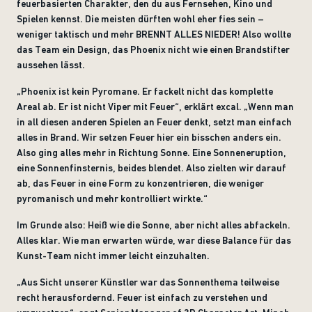
feuerbasierten Charakter, den du aus Fernsehen, Kino und
Spielen kennst. Die meisten dürften wohl eher fies sein –
weniger taktisch und mehr BRENNT ALLES NIEDER! Also wollte
das Team ein Design, das Phoenix nicht wie einen Brandstifter
aussehen lässt.
„Phoenix ist kein Pyromane. Er fackelt nicht das komplette
Areal ab. Er ist nicht Viper mit Feuer“, erklärt excal. „Wenn man
in all diesen anderen Spielen an Feuer denkt, setzt man einfach
alles in Brand. Wir setzen Feuer hier ein bisschen anders ein.
Also ging alles mehr in Richtung Sonne. Eine Sonneneruption,
eine Sonnenfinsternis, beides blendet. Also zielten wir darauf
ab, das Feuer in eine Form zu konzentrieren, die weniger
pyromanisch und mehr kontrolliert wirkte.“
Im Grunde also: Heiß wie die Sonne, aber nicht alles abfackeln.
Alles klar. Wie man erwarten würde, war diese Balance für das
Kunst-Team nicht immer leicht einzuhalten.
„Aus Sicht unserer Künstler war das Sonnenthema teilweise
recht herausfordernd. Feuer ist einfach zu verstehen und