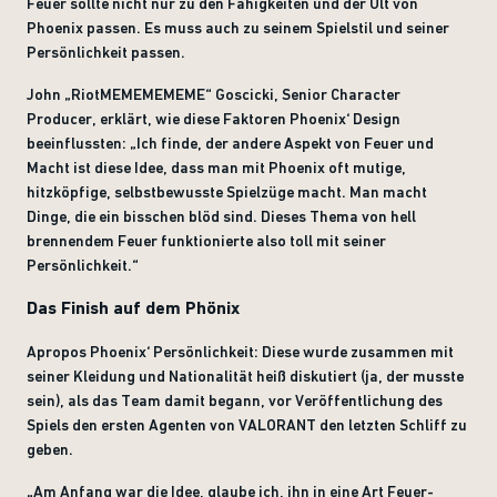
Feuer sollte nicht nur zu den Fähigkeiten und der Ult von
Phoenix passen. Es muss auch zu seinem Spielstil und seiner
Persönlichkeit passen.
John „RiotMEMEMEMEME“ Goscicki, Senior Character
Producer, erklärt, wie diese Faktoren Phoenix‘ Design
beeinflussten: „Ich finde, der andere Aspekt von Feuer und
Macht ist diese Idee, dass man mit Phoenix oft mutige,
hitzköpfige, selbstbewusste Spielzüge macht. Man macht
Dinge, die ein bisschen blöd sind. Dieses Thema von hell
brennendem Feuer funktionierte also toll mit seiner
Persönlichkeit.“
Das Finish auf dem Phönix
Apropos Phoenix‘ Persönlichkeit: Diese wurde zusammen mit
seiner Kleidung und Nationalität heiß diskutiert (ja, der musste
sein), als das Team damit begann, vor Veröffentlichung des
Spiels den ersten Agenten von VALORANT den letzten Schliff zu
geben.
„Am Anfang war die Idee, glaube ich, ihn in eine Art Feuer-