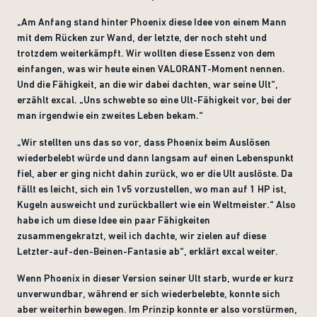
„Am Anfang stand hinter Phoenix diese Idee von einem Mann
mit dem Rücken zur Wand, der letzte, der noch steht und
trotzdem weiterkämpft. Wir wollten diese Essenz von dem
einfangen, was wir heute einen VALORANT-Moment nennen.
Und die Fähigkeit, an die wir dabei dachten, war seine Ult“,
erzählt excal. „Uns schwebte so eine Ult-Fähigkeit vor, bei der
man irgendwie ein zweites Leben bekam.“
„Wir stellten uns das so vor, dass Phoenix beim Auslösen
wiederbelebt würde und dann langsam auf einen Lebenspunkt
fiel, aber er ging nicht dahin zurück, wo er die Ult auslöste. Da
fällt es leicht, sich ein 1v5 vorzustellen, wo man auf 1 HP ist,
Kugeln ausweicht und zurückballert wie ein Weltmeister.“ Also
habe ich um diese Idee ein paar Fähigkeiten
zusammengekratzt, weil ich dachte, wir zielen auf diese
Letzter-auf-den-Beinen-Fantasie ab“, erklärt excal weiter.
Wenn Phoenix in dieser Version seiner Ult starb, wurde er kurz
unverwundbar, während er sich wiederbelebte, konnte sich
aber weiterhin bewegen. Im Prinzip konnte er also vorstürmen,