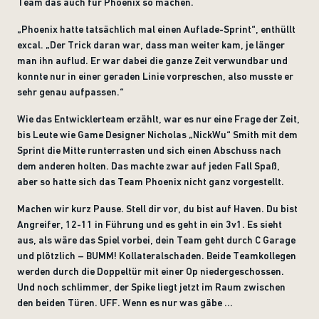
Team das auch für Phoenix so machen.
„Phoenix hatte tatsächlich mal einen Auflade-Sprint“, enthüllt
excal. „Der Trick daran war, dass man weiter kam, je länger
man ihn auflud. Er war dabei die ganze Zeit verwundbar und
konnte nur in einer geraden Linie vorpreschen, also musste er
sehr genau aufpassen.“
Wie das Entwicklerteam erzählt, war es nur eine Frage der Zeit,
bis Leute wie Game Designer Nicholas „NickWu“ Smith mit dem
Sprint die Mitte runterrasten und sich einen Abschuss nach
dem anderen holten. Das machte zwar auf jeden Fall Spaß,
aber so hatte sich das Team Phoenix nicht ganz vorgestellt.
Machen wir kurz Pause. Stell dir vor, du bist auf Haven. Du bist
Angreifer, 12-11 in Führung und es geht in ein 3v1. Es sieht
aus, als wäre das Spiel vorbei, dein Team geht durch C Garage
und plötzlich – BUMM! Kollateralschaden. Beide Teamkollegen
werden durch die Doppeltür mit einer Op niedergeschossen.
Und noch schlimmer, der Spike liegt jetzt im Raum zwischen
den beiden Türen. UFF. Wenn es nur was gäbe ...