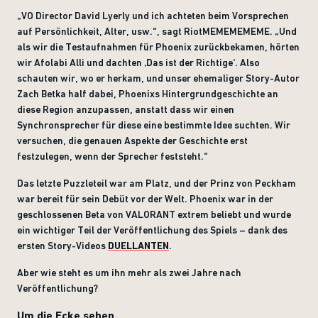
„VO Director David Lyerly und ich achteten beim Vorsprechen
auf Persönlichkeit, Alter, usw.“, sagt RiotMEMEMEMEME. „Und
als wir die Testaufnahmen für Phoenix zurückbekamen, hörten
wir Afolabi Alli und dachten ‚Das ist der Richtige‘. Also
schauten wir, wo er herkam, und unser ehemaliger Story-Autor
Zach Betka half dabei, Phoenixs Hintergrundgeschichte an
diese Region anzupassen, anstatt dass wir einen
Synchronsprecher für diese eine bestimmte Idee suchten. Wir
versuchen, die genauen Aspekte der Geschichte erst
festzulegen, wenn der Sprecher feststeht.“
Das letzte Puzzleteil war am Platz, und der Prinz von Peckham
war bereit für sein Debüt vor der Welt. Phoenix war in der
geschlossenen Beta von VALORANT extrem beliebt und wurde
ein wichtiger Teil der Veröffentlichung des Spiels – dank des
ersten Story-Videos
DUELLANTEN
.
Aber wie steht es um ihn mehr als zwei Jahre nach
Veröffentlichung?
Um die Ecke sehen