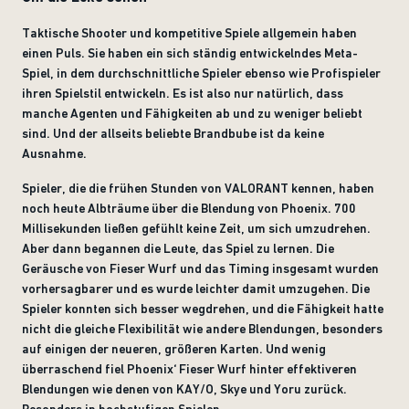
Taktische Shooter und kompetitive Spiele allgemein haben
einen Puls. Sie haben ein sich ständig entwickelndes Meta-
Spiel, in dem durchschnittliche Spieler ebenso wie Profispieler
ihren Spielstil entwickeln. Es ist also nur natürlich, dass
manche Agenten und Fähigkeiten ab und zu weniger beliebt
sind. Und der allseits beliebte Brandbube ist da keine
Ausnahme.
Spieler, die die frühen Stunden von VALORANT kennen, haben
noch heute Albträume über die Blendung von Phoenix. 700
Millisekunden ließen gefühlt keine Zeit, um sich umzudrehen.
Aber dann begannen die Leute, das Spiel zu lernen. Die
Geräusche von Fieser Wurf und das Timing insgesamt wurden
vorhersagbarer und es wurde leichter damit umzugehen. Die
Spieler konnten sich besser wegdrehen, und die Fähigkeit hatte
nicht die gleiche Flexibilität wie andere Blendungen, besonders
auf einigen der neueren, größeren Karten. Und wenig
überraschend fiel Phoenix‘ Fieser Wurf hinter effektiveren
Blendungen wie denen von KAY/O, Skye und Yoru zurück.