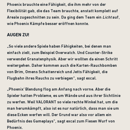
Phoenix brauchte eine Fähigkeit, die ihm mehr von der
Flexibilität gab, die das Team brauchte, anstatt komplett auf
Areale zugeschnitten zu sein. Da ging dem Team ein
Licht
auf,
wie Phoenix Kämpfe besser eröffnen konnte.
AUGEN ZU!
„So viele andere Spiele haben Fähigkeiten, bei denen man
einfach zielt, zum Beispiel Overwatch. Und Counter-Strike
verwendet Granatenphysik. Aber wir wollten da einen Schritt
weitergehen. Daher kommen auch die Karten-Rauchbomben
von Brim, Omens Schattenreich und Jetts Fähigkeit, die
Flugbahn ihres Rauchs zu verbiegen“, sagt excal.
„Phoenix‘ Blendung flog am Anfang nach vorne. Aber die
Spieler hatten Probleme, es um Wände und aus ihrer Sichtlinie
zu werfen. Weil VALORANT so viele rechte Winkel hat, um die
man herumkämpft, also ist es nur natürlich, dass man sie um
diese Ecken werfen will. Der Grund war also vor allem ein
Bedürfnis des Gameplays“, sagt excal zum Fiesen Wurf von
Phoenix.