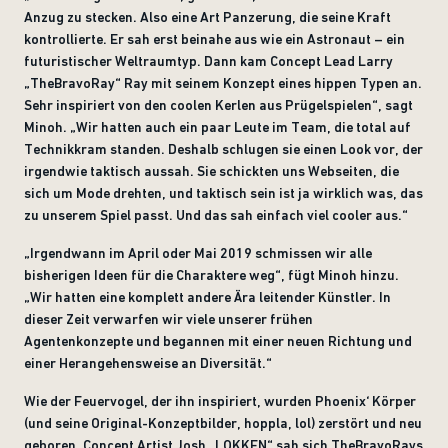
Anzug zu stecken. Also eine Art Panzerung, die seine Kraft
kontrollierte. Er sah erst beinahe aus wie ein Astronaut – ein
futuristischer Weltraumtyp. Dann kam Concept Lead Larry
„TheBravoRay“ Ray mit seinem Konzept eines hippen Typen an.
Sehr inspiriert von den coolen Kerlen aus Prügelspielen“, sagt
Minoh. „Wir hatten auch ein paar Leute im Team, die total auf
Technikkram standen. Deshalb schlugen sie einen Look vor, der
irgendwie taktisch aussah. Sie schickten uns Webseiten, die
sich um Mode drehten, und taktisch sein ist ja wirklich was, das
zu unserem Spiel passt. Und das sah einfach viel cooler aus.“
„Irgendwann im April oder Mai 2019 schmissen wir alle
bisherigen Ideen für die Charaktere weg“, fügt Minoh hinzu.
„Wir hatten eine komplett andere Ära leitender Künstler. In
dieser Zeit verwarfen wir viele unserer frühen
Agentenkonzepte und begannen mit einer neuen Richtung und
einer Herangehensweise an Diversität.“
Wie der Feuervogel, der ihn inspiriert, wurden Phoenix‘ Körper
(und seine Original-Konzeptbilder, hoppla, lol) zerstört und neu
geboren. Concept Artist Josh „LOKKEN“ sah sich TheBravoRays