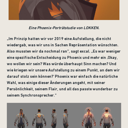
Eine Phoenix-Porträtstudie von LOKKEN
.
„Im Prinzip hatten wir vor 2019 eine Aufstellung, die nicht
wiedergab, was wir uns in Sachen Repräsentation wünschten.
Also mussten wir da nochmal ran“, sagt excal. „Es war weniger
eine spezifische Entscheidung zu Phoenix und mehr ein ‚Okay,
wo wollen wir sein? Was würde überhaupt Sinn machen? Und
wie kriegen wir unsere Aufstellung zu einem Punkt, an dem wir
darauf stolz sein können?‘ Phoenix war einfach die natürliche
Wahl, was einige dieser Änderungen angeht, mit seiner
Persönlichkeit, seinem Flair, und all das passte wunderbar zu
seinem Synchronsprecher.“