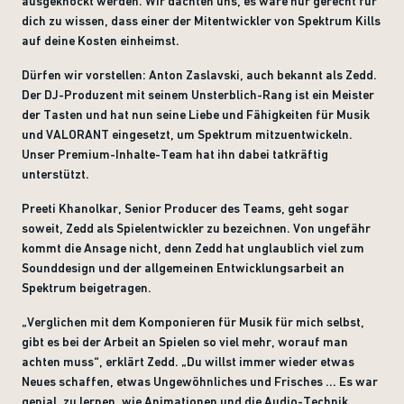
ausgeknockt werden. Wir dachten uns, es wäre nur gerecht für
dich zu wissen, dass einer der Mitentwickler von Spektrum Kills
auf deine Kosten einheimst.
Dürfen wir vorstellen: Anton Zaslavski, auch bekannt als Zedd.
Der DJ-Produzent mit seinem Unsterblich-Rang ist ein Meister
der Tasten und hat nun seine Liebe und Fähigkeiten für Musik
und VALORANT eingesetzt, um Spektrum mitzuentwickeln.
Unser Premium-Inhalte-Team hat ihn dabei tatkräftig
unterstützt.
Preeti Khanolkar, Senior Producer des Teams, geht sogar
soweit, Zedd als Spielentwickler zu bezeichnen. Von ungefähr
kommt die Ansage nicht, denn Zedd hat unglaublich viel zum
Sounddesign und der allgemeinen Entwicklungsarbeit an
Spektrum beigetragen.
„Verglichen mit dem Komponieren für Musik für mich selbst,
gibt es bei der Arbeit an Spielen so viel mehr, worauf man
achten muss“, erklärt Zedd. „Du willst immer wieder etwas
Neues schaffen, etwas Ungewöhnliches und Frisches ... Es war
genial, zu lernen, wie Animationen und die Audio-Technik