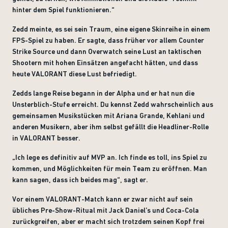
hinter dem Spiel funktionieren.“
Zedd meinte, es sei sein Traum, eine eigene Skinreihe in einem
FPS-Spiel zu haben. Er sagte, dass früher vor allem Counter
Strike Source und dann Overwatch seine Lust an taktischen
Shootern mit hohen Einsätzen angefacht hätten, und dass
heute VALORANT diese Lust befriedigt.
Zedds lange Reise begann in der Alpha und er hat nun die
Unsterblich-Stufe erreicht. Du kennst Zedd wahrscheinlich aus
gemeinsamen Musikstücken mit Ariana Grande, Kehlani und
anderen Musikern, aber ihm selbst gefällt die Headliner-Rolle
in VALORANT besser.
„Ich lege es definitiv auf MVP an. Ich finde es toll, ins Spiel zu
kommen, und Möglichkeiten für mein Team zu eröffnen. Man
kann sagen, dass ich beides mag“, sagt er.
Vor einem VALORANT-Match kann er zwar nicht auf sein
übliches Pre-Show-Ritual mit Jack Daniel’s und Coca-Cola
zurückgreifen, aber er macht sich trotzdem seinen Kopf frei