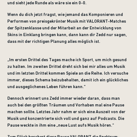
und sieht jede Runde als wäre sie ein 0-0.
Wenn du dich jetzt fragst, wie jemand das Komponieren und
Performen von preisgekrönter Musik mit VALORANT-Matches
der Spitzenklasse und der Mitarbeit an der Entwicklung von
Skins in Einklang bringen kann, dann kann dir Zedd nur sagen,
dass mit der richtigen Planung alles möglich ist.
„Im ersten Drittel des Tages mache ich Sport, um mich gesund
zu halten. Im zweiten Drittel dreht sich bei mir alles um Musik
und im letzten Drittel kommen Spiele an die Reihe. Ich versuche
immer, dieses Schema beizubehalten, damit ich ein glückliches
und ausgeglichenes Leben führen kann.“
Dennoch erinnert uns Zedd immer wieder daran, dass man
auch bei den größten Träumen und Vorhaben mal eine Pause
machen sollte. Letztes Jahr nahm er sich eine Auszeit von der
Musik und konzentrierte sich voll und ganz auf Podcasts. Die
Pause weckte in ihm eine „neue Lust aufs Musik hören.“
Zum Glück beschert diese Pause VALORANT die Spektrum-