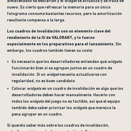
almacenados se descartan y el
widget
se actualiza y se traza de
nuevo. Es cierto que refrescar la memoria para un único
fotograma consume bastantes recursos, pero la amortización
resultante compensa a la larga.
Los cuadros de invalidación son un elemento clave del
rendimiento de la IU de VALORANT, y lo fueron
especialmente en los preparativos para el lanzamiento.
Sin
embargo, los cuadros también tienen su coste:
Es necesario que los desarrolladores entiendan qué
widgets
funcionarán bien si se agrupan juntos en un cuadro de
invalidación. Si un
widget
necesita actualizarse con
regularidad, no es buen candidato.
Colocar
widgets
en un cuadro de invalidación es algo que los
desarrolladores deben hacer manualmente. Hacerlo con
todos los
widgets
del juego no es factible, así que el equipo
también debe saber priorizar los
widgets
que merezca la
pena agrupar en un cuadro.
Si queréis saber más sobre los cuadros de invalidación,