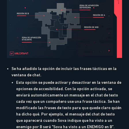
Se ha añadido la opción de incluir las frases tácticas en la
ventana de chat.
Esta opción se puede activar y desactivar en la ventana de
opciones de accesibilidad. Con la opción activada, se
enviará automáticamente un mensaje en el chat de texto
cada vez que un compañero use una frase táctica. Se han
modificado las frases de texto para que quede claro quién
ha dicho qué. Por ejemplo, el mensaje del chat de texto
que aparecerá cuando Sova indique que ha visto a un
enemigo por B será "Sova ha visto a un ENEMIGO en B".