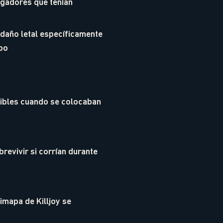
ugadores que tenían
 daño letal específicamente
po
sibles cuando se colocaban
revivir si corrían durante
imapa de Killjoy se