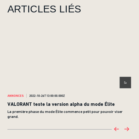
ARTICLES LIÉS
ANNONCES
2022-10-26T13:00:00.000Z
MISE
VALORANT teste la version alpha du mode Élite
Not
La première phase du mode Élite commence petit pour pouvoir viser
Nous
grand.
Comp