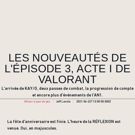
LES NOUVEAUTÉS DE
L'ÉPISODE 3, ACTE I DE
VALORANT
L'arrivée de KAY/O, deux passes de combat, la progression de compte
et encore plus d'événements de l'AN1.
Mises à jour du jeu
Jeff Landa
2021-06-22T13:00:00.000Z
La fête d'anniversaire est finie. L'heure de la RÉFLEXION est
venue. Oui, en majuscules.