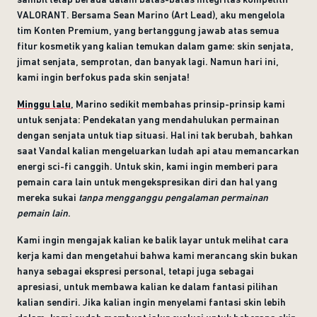
VALORANT. Bersama Sean Marino (Art Lead), aku mengelola
tim Konten Premium, yang bertanggung jawab atas semua
fitur kosmetik yang kalian temukan dalam game: skin senjata,
jimat senjata, semprotan, dan banyak lagi. Namun hari ini,
kami ingin berfokus pada skin senjata!
Minggu lalu
, Marino sedikit membahas prinsip-prinsip kami
untuk senjata: Pendekatan yang mendahulukan permainan
dengan senjata untuk tiap situasi. Hal ini tak berubah, bahkan
saat Vandal kalian mengeluarkan ludah api atau memancarkan
energi sci-fi canggih. Untuk skin, kami ingin memberi para
pemain cara lain untuk mengekspresikan diri dan hal yang
mereka sukai
tanpa mengganggu pengalaman permainan
pemain lain
.
Kami ingin mengajak kalian ke balik layar untuk melihat cara
kerja kami dan mengetahui bahwa kami merancang skin bukan
hanya sebagai ekspresi personal, tetapi juga sebagai
apresiasi, untuk membawa kalian ke dalam fantasi pilihan
kalian sendiri. Jika kalian ingin menyelami fantasi skin lebih