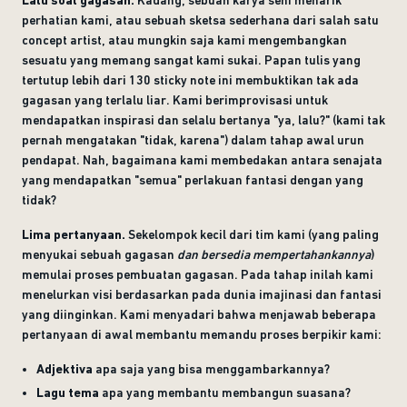
perhatian kami, atau sebuah sketsa sederhana dari salah satu
concept artist, atau mungkin saja kami mengembangkan
sesuatu yang memang sangat kami sukai. Papan tulis yang
tertutup lebih dari 130 sticky note ini membuktikan tak ada
gagasan yang terlalu liar. Kami berimprovisasi untuk
mendapatkan inspirasi dan selalu bertanya "ya, lalu?" (kami tak
pernah mengatakan "tidak, karena") dalam tahap awal urun
pendapat. Nah, bagaimana kami membedakan antara senajata
yang mendapatkan "semua" perlakuan fantasi dengan yang
tidak?
Lima pertanyaan.
Sekelompok kecil dari tim kami (yang paling
menyukai sebuah gagasan
dan bersedia mempertahankannya
)
memulai proses pembuatan gagasan. Pada tahap inilah kami
menelurkan visi berdasarkan pada dunia imajinasi dan fantasi
yang diinginkan. Kami menyadari bahwa menjawab beberapa
pertanyaan di awal membantu memandu proses berpikir kami:
Adjektiva
apa saja yang bisa menggambarkannya?
Lagu tema
apa yang membantu membangun suasana?