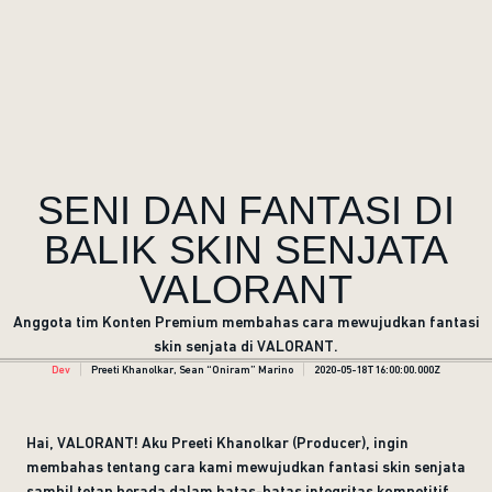
SENI DAN FANTASI DI
BALIK SKIN SENJATA
VALORANT
Anggota tim Konten Premium membahas cara mewujudkan fantasi
skin senjata di VALORANT.
Dev
Preeti Khanolkar, Sean “Oniram” Marino
2020-05-18T16:00:00.000Z
Hai, VALORANT! Aku Preeti Khanolkar (Producer), ingin
membahas tentang cara kami mewujudkan fantasi skin senjata
sambil tetap berada dalam batas-batas integritas kompetitif