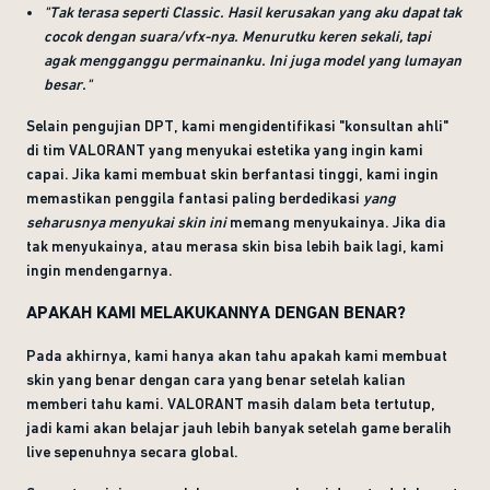
"Tak terasa seperti Classic. Hasil kerusakan yang aku dapat tak
cocok dengan suara/vfx-nya. Menurutku keren sekali, tapi
agak mengganggu permainanku. Ini juga model yang lumayan
besar."
Selain pengujian DPT, kami mengidentifikasi "konsultan ahli"
di tim VALORANT yang menyukai estetika yang ingin kami
capai. Jika kami membuat skin berfantasi tinggi, kami ingin
memastikan penggila fantasi paling berdedikasi
yang
seharusnya menyukai skin ini
memang menyukainya. Jika dia
tak menyukainya, atau merasa skin bisa lebih baik lagi, kami
ingin mendengarnya.
APAKAH KAMI MELAKUKANNYA DENGAN BENAR?
Pada akhirnya, kami hanya akan tahu apakah kami membuat
skin yang benar dengan cara yang benar setelah kalian
memberi tahu kami. VALORANT masih dalam beta tertutup,
jadi kami akan belajar jauh lebih banyak setelah game beralih
live sepenuhnya secara global.