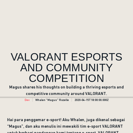
VALORANT ESPORTS
AND COMMUNITY
COMPETITION
Magus shares his thoughts on building a thriving esports and
competitive community around VALORANT.
Dev
Whalen “Magus” Rozelle
2020-04-15T18:00:00.000Z
Hai para penggemar e-sport! Aku Whalen, juga dikenal sebagai
“Magus”, dan aku menulis ini mewakili tim e-sport VALORANT
untuk berbagi pandangan kami tentang e-sport, VALORANT,