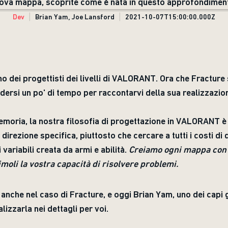
uova mappa, scoprite come è nata in questo approfondime
Dev
Brian Yam, Joe Lansford
2021-10-07T15:00:00.000Z
 dei progettisti dei livelli di VALORANT. Ora che Fracture si
ersi un po' di tempo per raccontarvi della sua realizzazio
emoria, la nostra filosofia di progettazione in VALORANT è
irezione specifica, piuttosto che cercare a tutti i costi di
 variabili creata da armi e abilità.
Creiamo ogni mappa con 
imoli la vostra capacità di risolvere problemi.
 anche nel caso di Fracture, e oggi Brian Yam, uno dei capi g
izzarla nei dettagli per voi.