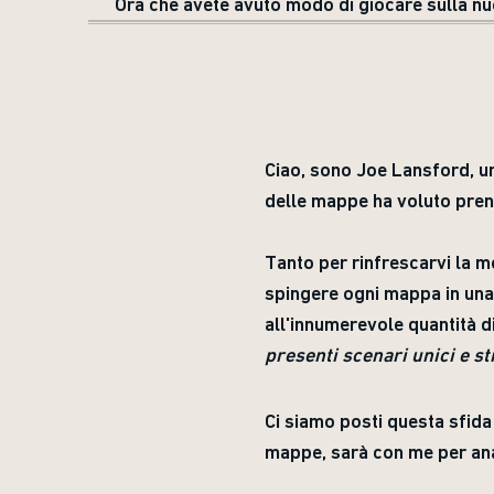
Ora che avete avuto modo di giocare sulla n
Ciao, sono Joe Lansford, uno
delle mappe ha voluto prend
Tanto per rinfrescarvi la m
spingere ogni mappa in una d
all'innumerevole quantità di
presenti scenari unici e st
Ci siamo posti questa sfida
mappe, sarà con me per anal