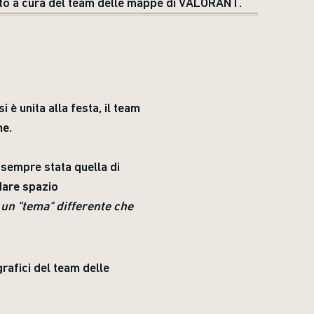
nto a cura del team delle mappe di VALORANT.
 è unita alla festa, il team
ne.
 sempre stata quella di
 dare spazio
un "tema" differente che
rafici del team delle