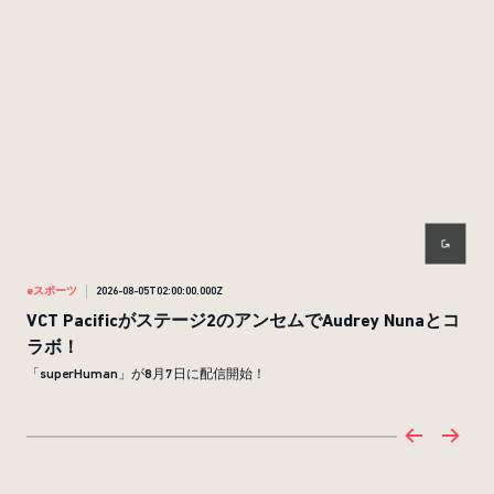
eスポーツ
2026-08-05T02:00:00.000Z
eス
VCT Pacificがステージ2のアンセムでAudrey Nunaとコ
VC
ラボ！
チケ
「superHuman」が8月7日に配信開始！