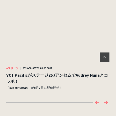
eスポーツ
2026-08-05T02:00:00.000Z
eス
VCT Pacificがステージ2のアンセムでAudrey Nunaとコ
VC
ラボ！
チケ
「superHuman」が8月7日に配信開始！