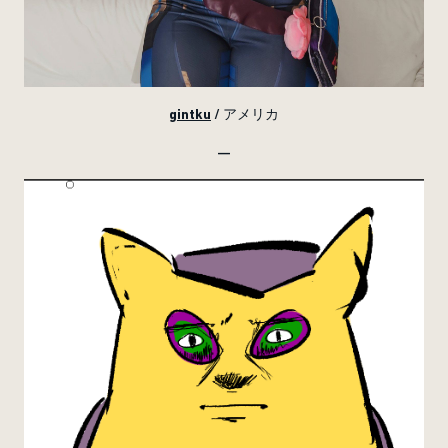
gintku
/ アメリカ
—