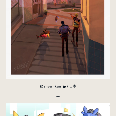
@shownkun_jp
/ 日本
—