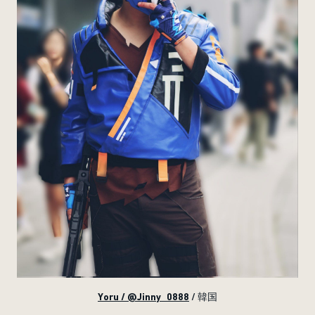
Yoru / @Jinny_0888
/ 韓国