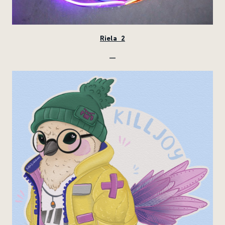
Riela_2
—