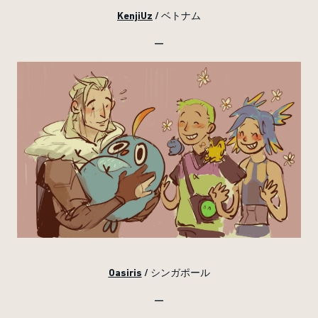
KenjiUz
/ ベトナム
—
Oasiris
/ シンガポール
—