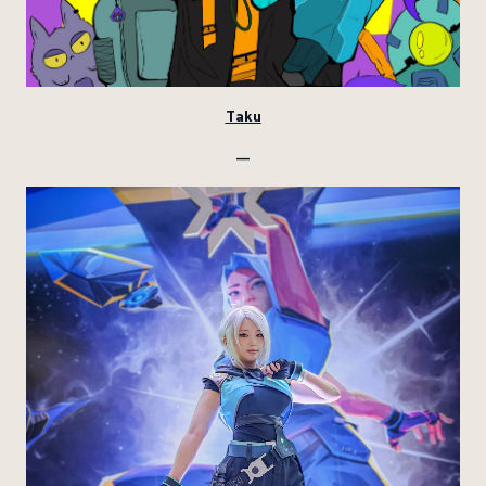
Taku
—