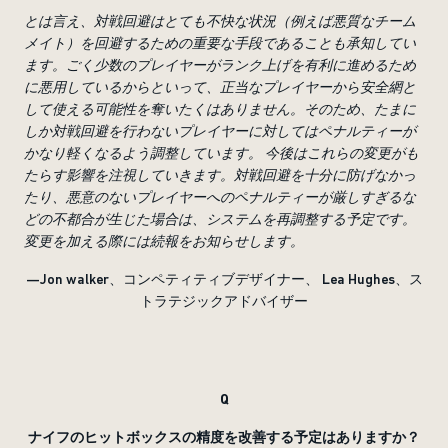
とは言え、対戦回避はとても不快な状況（例えば悪質なチーム
メイト）を回避するための重要な手段であることも承知してい
ます。ごく少数のプレイヤーがランク上げを有利に進めるため
に悪用しているからといって、正当なプレイヤーから安全網と
して使える可能性を奪いたくはありません。そのため、たまに
しか対戦回避を行わないプレイヤーに対してはペナルティーが
かなり軽くなるよう調整しています。 今後はこれらの変更がも
たらす影響を注視していきます。対戦回避を十分に防げなかっ
たり、悪意のないプレイヤーへのペナルティーが厳しすぎるな
どの不都合が生じた場合は、システムを再調整する予定です。
変更を加える際には続報をお知らせします。
—Jon walker、コンペティティブデザイナー、 Lea Hughes、ス
トラテジックアドバイザー
Q
ナイフのヒットボックスの精度を改善する予定はありますか？