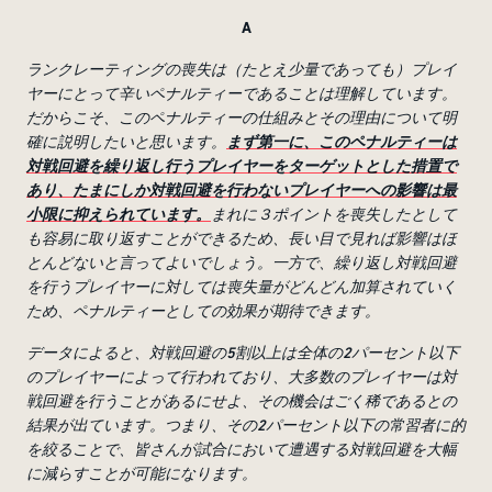
A
ランクレーティングの喪失は（たとえ少量であっても）プレイ
ヤーにとって辛いペナルティーであることは理解しています。
だからこそ、このペナルティーの仕組みとその理由について明
確に説明したいと思います。
まず第一に、このペナルティーは
対戦回避を繰り返し行うプレイヤーをターゲットとした措置で
あり、たまにしか対戦回避を行わないプレイヤーへの影響は最
小限に抑えられています。
まれに３ポイントを喪失したとして
も容易に取り返すことができるため、長い目で見れば影響はほ
とんどないと言ってよいでしょう。一方で、繰り返し対戦回避
を行うプレイヤーに対しては喪失量がどんどん加算されていく
ため、ペナルティーとしての効果が期待できます。
データによると、対戦回避の5割以上は全体の2パーセント以下
のプレイヤーによって行われており、大多数のプレイヤーは対
戦回避を行うことがあるにせよ、その機会はごく稀であるとの
結果が出ています。つまり、その2パーセント以下の常習者に的
を絞ることで、皆さんが試合において遭遇する対戦回避を大幅
に減らすことが可能になります。