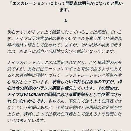
「エスカレーション」によって問題点は明らかになったと思い
ます。
A
現在ナイフがネット上で話題になっていることは把握していま
す。ナイフは不注意な敵の裏をかいてキルを奪う場合や弾切れ
時の最終手段として使われていますが、それ以外の状況で使う
には、あまりに威力と信頼性に欠ける武器となっています。
ナイフのヒットボックスは固定されており、ごく短時間のみ有
効ですが、見た目はモーション中ずっと有効であるように見え
るため直感的に理解しづらく、フラストレーションと混乱を生
む原因となっています。
改善したい気持ちはあるのですが、現
在は他の武器のバランス調整を優先しています。その理由は、
ナイフはVALORANTの戦闘における重要部分として位置づけら
れていないからです。
もちろん、率先して使うような武器では
ないという前提はあれど、今後は信頼性と使用時の満足感を向
上させ、状況によっては有効な武器として使えるよう改善した
いとは考えています。