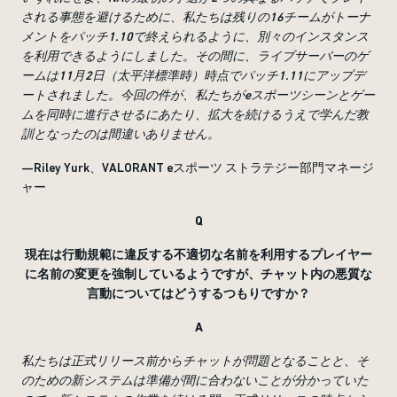
される事態を避けるために、私たちは残りの
16
チームがトーナ
メントをパッチ
1.10
で終えられるように、別々のインスタンス
を利用できるようにしました。その間に、ライブサーバーのゲ
ームは
11
月
2
日（太平洋標準時）時点でパッチ
1.11
にアップデ
ートされました。今回の件が、私たちが
e
スポーツシーンとゲー
ムを同時に進行させるにあたり、拡大を続けるうえで学んだ教
訓となったのは間違いありません。
—Riley Yurk、VALORANT eスポーツ ストラテジー部門マネージ
ャー
Q
現在は行動規範に違反する不適切な名前を利用するプレイヤー
に名前の変更を強制しているようですが、チャット内の悪質な
言動についてはどうするつもりですか？
A
私たちは正式リリース前からチャットが問題となることと、そ
のための新システムは準備が間に合わないことが分かっていた