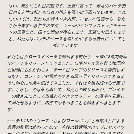
はい。確かにこれは問題です。正直に言って、最近のパッチ初
日の安定性は私たち自身の想定を遥かに下回っています。これ
については、私たちが行うべき内部プロセスの改善から、私た
ちが考慮すべき哲学の変更、ツールやインフラストラクチャー
への投資など、様々な理由が存在します。正直にお伝えします
と、私たちはパッチのペースを緩やかにする可能性についても
考えています。
私たちはクローズドベータを開始する前から、正確に
2
週間周期
でパッチをリリースしてきました。自宅から作業を行う物理的
な困難にもかかわらず、チームはマップのリリースを前倒しす
るなど、コンテンツや機能をできる限り早くリリースできるよ
うに熱心に作業を続けてきました。それは今後も続ける予定で
す。しかし、今は落ち着いて、私たちの取り組みが、プレイヤ
ーの皆さんにとって当然あるべきクオリティーの基準を安定し
て満たせるように、内部でやるべきことを精査すべきときで
す。
パッチ
1.11
のリリース（およびロールバックと再導入）による
最悪の影響は終わったので、今後は数週間かけてプロセスとツ
ールの徹底した調査を行い、私たちが今後計画している素晴ら