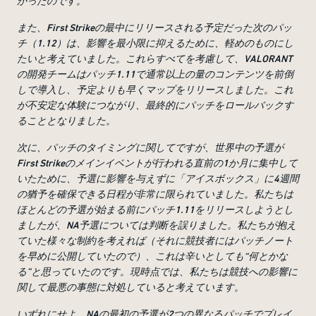
かったのです。
また、
First Strike
の最中にリリースされる予定だった次のパッ
チ（
1.12
）は、影響を最小限に抑えるために、軽めのものにし
たいと考えていました。これらすべてを考慮して、
VALORANT
の開発チームはパッチ
1.11
で通常以上の量のコンテンツを前倒
しで導入し、予定よりも早くマップをリリースしました。これ
が不安定な体験につながり、最終的にパッチをロールバックす
ることとなりました。
次に、パッチのタイミングに関してですが、世界中の予選が
First Strike
のメインイベントが行われる直前の
1
か月に集中して
いたために、予選に影響を与えずに「アイスボックス」に
4
週間
の猶予を確保できる日程が非常に限られていました。私たちは
ほとんどの予選が始まる前にパッチ
1.11
をリリースしようとし
ましたが、
NA
予選については判断を誤りました。私たちが抱え
ていた様々な制約を考えれば（それに競技者にはパッチノート
を早めに公開していたので）、これは辛いとしても
“
何とかな
る
”
と思っていたのです。現時点では、私たちは競技への影響に
関して最悪の事態に対処していると考えています。
いずれにせよ、
NA
の最初の予選が
2
つの異なるパッチでプレイ