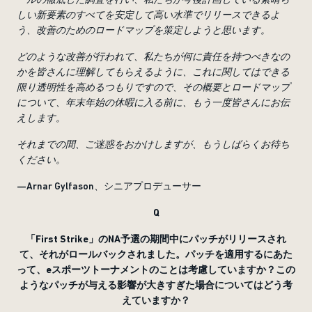
しい新要素のすべてを安定して高い水準でリリースできるよ
う、改善のためのロードマップを策定しようと思います。
どのような改善が行われて、私たちが何に責任を持つべきなの
かを皆さんに理解してもらえるように、これに関してはできる
限り透明性を高めるつもりですので、その概要とロードマップ
について、年末年始の休暇に入る前に、もう一度皆さんにお伝
えします。
それまでの間、ご迷惑をおかけしますが、もうしばらくお待ち
ください。
—Arnar Gylfason、シニアプロデューサー
Q
「
First Strike
」の
NA
予選の期間中にパッチがリリースされ
て、それがロールバックされました。パッチを適用するにあた
って、
e
スポーツトーナメントのことは考慮していますか？この
ようなパッチが与える影響が大きすぎた場合についてはどう考
えていますか？