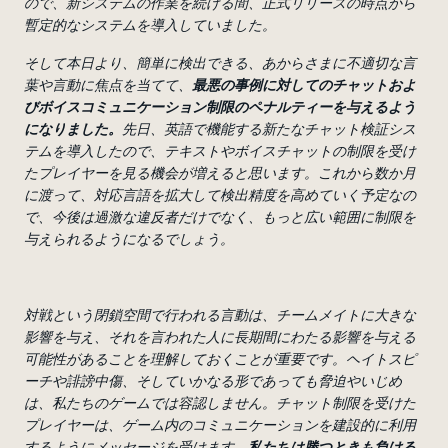
ので、新システムの作業を続ける間、正式リリースの時点から
暫定的なシステムを導入していました。
そして本日より、簡単に検出できる、あからさまに不適切な言
葉や言動に焦点を当てて、
最悪の事例に対してのチャットおよ
びボイスコミュニケーション制限のペナルティーを与えるよう
になりました。
先日、英語で機能する新たなチャット検証シス
テムを導入したので、テキストやボイスチャットの制限を受け
たプレイヤーを見る機会が増えると思います。これから数か月
に渡って、対応言語を拡大して検出精度を高めていく予定なの
で、今後は過激な違反者だけでなく、もっと広い範囲に制限を
与えられるようになるでしょう。
対戦という閉鎖空間で行われる言動は、チームメイトに大きな
影響を与え、それを言われた人に長期間にわたる影響を与える
可能性があることを理解しておくことが重要です。ヘイトスピ
ーチや誹謗中傷、そしていかなる形であっても脅迫やいじめ
は、私たちのゲームでは容認しません。チャット制限を受けた
プレイヤーは、ゲーム内のコミュニケーションを建設的に利用
するようにメッセージを受けます。
私たちは勝つときも負ける