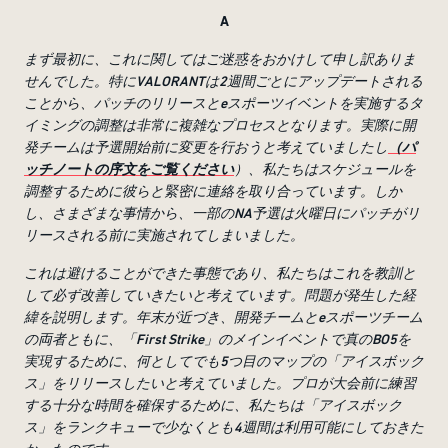
A
まず最初に、これに関してはご迷惑をおかけして申し訳ありま
せんでした。特に
VALORANT
は
2
週間ごとにアップデートされる
ことから、パッチのリリースと
e
スポーツイベントを実施するタ
イミングの調整は非常に複雑なプロセスとなります。実際に開
発チームは予選開始前に変更を行おうと考えていましたし
（パ
ッチノートの序文をご覧ください
）、私たちはスケジュールを
調整するために彼らと緊密に連絡を取り合っています。しか
し、さまざまな事情から、一部の
NA
予選は火曜日にパッチがリ
リースされる前に実施されてしまいました。
これは避けることができた事態であり、私たちはこれを教訓と
して必ず改善していきたいと考えています。問題が発生した経
緯を説明します。年末が近づき、開発チームと
e
スポーツチーム
の両者ともに、「
First Strike
」のメインイベントで真の
BO5
を
実現するために、何としてでも
5
つ目のマップの「アイスボック
ス」をリリースしたいと考えていました。プロが大会前に練習
する十分な時間を確保するために、私たちは「アイスボック
ス」をランクキューで少なくとも
4
週間は利用可能にしておきた