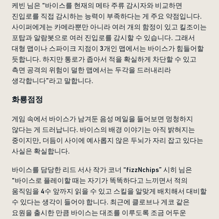
케빈 님은 “바이스를 현재의 메타 주류 감시자와 비교하면
진입로를 직접 감시하는 능력이 부족하다는 게 주요 약점입니다.
사이퍼에게는 카메라뿐만 아니라 여러 개의 함정이 있고 킬조이는
포탑과 알람봇으로 여러 진입로를 감시할 수 있습니다. 그래서
대형 맵이나 스파이크 지점이 3개인 맵에서는 바이스가 힘들어할
듯합니다. 하지만 통로가 좁아서 적을 확실하게 차단할 수 있고
측면 공격의 위험이 덜한 맵에서는 두각을 드러내리라
생각합니다”라고 말합니다.
화룡점정
게임 속에서 바이스가 남겨둔 음성 메일을 들어보면 멍청하지
않다는 게 드러납니다. 바이스의 배경 이야기는 아직 밝혀지는
중이지만, 더듬이 사이에 예사롭지 않은 두뇌가 자리 잡고 있다는
사실은 확실합니다.
바이스를 담당한 리드 서사 작가 코너 “fizzNchips” 시히 님은
“바이스로 플레이할 때는 자기가 똑똑하다고 느끼면서 적의
움직임을 4수 앞까지 읽을 수 있고 스킬을 알맞게 배치해서 대비할
수 있다는 생각이 들어야 합니다. 최근에 클로브나 게코 같은
요원을 출시한 만큼 바이스는 대조를 이루도록 조금 어두운