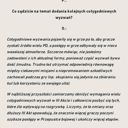
P.:
Co sądzicie na temat dodania kolejnych cotygodniowych
wyzwań?
O.:
Cotygodniowe wyzwania pojawiły się w grze po to, aby gracze
zyskali źródło wielu PD, a postępy w grze odbywały się w nieco
weselszej atmosferze. Szczerze mówiąc, nie jesteśmy
zadowoleni z ich aktualnej formy, ponieważ część wyzwań bywa
dość żmudna. Trudno też utrzymać odpowiednią równowagę
między ciekawymi misjami a niepromowaniem szkodliwych
zachowań podczas gry (np. skupianiu się jedynie na zbieraniu
kul lub korzystaniu ze swojego ulta).
W najbliższej przyszłości zamierzamy obniżyć wymagania wielu
cotygodniowych wyzwań w III Akcie i całkowicie pozbyć się tych,
które źle wpływają na rozgrywkę. Liczymy, że te zmiany oraz
dłuższy III Akt spowodują, że znacznie więcej graczy poczyni
szybsze postępy w Przepustce bojowej i ukończy więcej etapów.