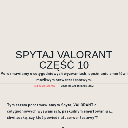
SPYTAJ VALORANT
CZĘŚĆ 10
Porozmawiamy o cotygodniowych wyzwaniach, opóźnianiu smerfów i
możliwym serwerze testowym.
Od deweloperów
2020-10-22T15:00:00.000Z
Tym razem porozmawiamy w Spytaj VALORANT o
cotygodniowych wyzwaniach, paskudnym smerfowaniu i...
chwileczkę, czy ktoś powiedział „serwer testowy”?