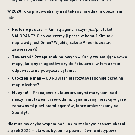
W 2020 roku pracowaliśmy nad tak różnorodnymi obszarami
jak:
Historie postaci
– Kim są agenci i czym
jest
protokół
VALORANT? O co walczymy (i przeciw komu? Kim tak
naprawdę jest Omen? W jakiej szkole Phoenix został
zawieszony?).
Zawartość Przepustek bojowych
– Karty zwiastujące nowe
mapy, kolejnych agentów czy tło fabularne, w tym ukryte
odpowiedzi na powyższe pytania.
Otoczenie map
– CO ROBI ten starożytny japoński okręt na
mapie Icebox?
Muzyka
! – Pracujemy z utalentowanymi muzykami nad
naszym motywem przewodnim, dynamiczną muzyką w grze i
zabawnymi playlistami agentów, które umieszczamy na
Spotify! :)
Nie musimy chyba wspominać, jakim szalonym czasem okazał
się rok 2020 – dla was był on na pewno równie nietypowy!