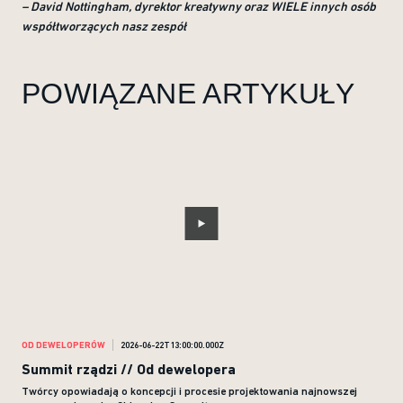
– David Nottingham, dyrektor kreatywny oraz WIELE innych osób
współtworzących nasz zespół
POWIĄZANE ARTYKUŁY
OD DEWELOPERÓW
2026-06-22T13:00:00.000Z
OD 
Summit rządzi // Od dewelopera
Ran
Twórcy opowiadają o koncepcji i procesie projektowania najnowszej
Zes