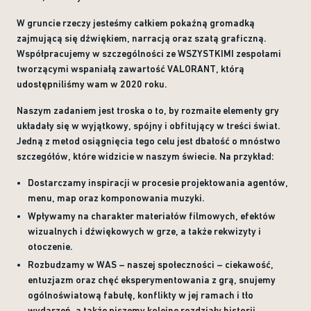
W gruncie rzeczy jesteśmy całkiem pokaźną gromadką
zajmującą się dźwiękiem, narracją oraz szatą graficzną.
Współpracujemy w szczególności ze WSZYSTKIMI zespołami
tworzącymi wspaniałą zawartość VALORANT, którą
udostępniliśmy wam w 2020 roku.
Naszym zadaniem jest troska o to, by rozmaite elementy gry
układały się w wyjątkowy, spójny i obfitujący w treści świat.
Jedną z metod osiągnięcia tego celu jest dbałość o mnóstwo
szczegółów, które widzicie w naszym świecie. Na przykład:
Dostarczamy inspiracji w procesie projektowania agentów,
menu, map oraz komponowania muzyki.
Wpływamy na charakter materiałów filmowych, efektów
wizualnych i dźwiękowych w grze, a także rekwizyty i
otoczenie.
Rozbudzamy w WAS – naszej społeczności – ciekawość,
entuzjazm oraz chęć eksperymentowania z grą, snujemy
ogólnoświatową fabułę, konflikty w jej ramach i tło
wydarzeń, a także piszemy kolejne rozdziały historii.