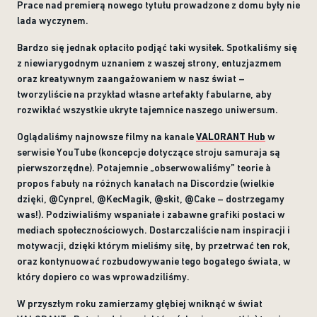
Prace nad premierą nowego tytułu prowadzone z domu były nie
lada wyczynem.
Bardzo się jednak opłaciło podjąć taki wysiłek. Spotkaliśmy się
z niewiarygodnym uznaniem z waszej strony, entuzjazmem
oraz kreatywnym zaangażowaniem w nasz świat –
tworzyliście na przykład własne artefakty fabularne, aby
rozwikłać wszystkie ukryte tajemnice naszego uniwersum.
Oglądaliśmy najnowsze filmy na kanale
VALORANT Hub
w
serwisie YouTube (koncepcje dotyczące stroju samuraja są
pierwszorzędne). Potajemnie „obserwowaliśmy” teorie à
propos fabuły na różnych kanałach na Discordzie (wielkie
dzięki, @Cynprel, @KecMagik, @skit, @Cake – dostrzegamy
was!). Podziwialiśmy wspaniałe i zabawne grafiki postaci w
mediach społecznościowych. Dostarczaliście nam inspiracji i
motywacji, dzięki którym mieliśmy siłę, by przetrwać ten rok,
oraz kontynuować rozbudowywanie tego bogatego świata, w
który dopiero co was wprowadziliśmy.
W przyszłym roku zamierzamy głębiej wniknąć w świat