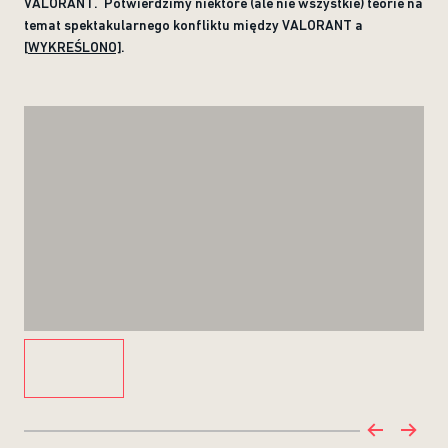
VALORANT. Potwierdzimy niektóre (ale nie wszystkie) teorie na
temat spektakularnego konfliktu między VALORANT a
[
WYKREŚLONO]
.