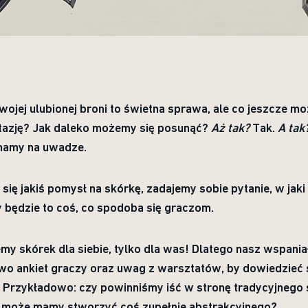
ojej ulubionej broni to świetna sprawa, ale co jeszcze m
ntazję? Jak daleko możemy się posunąć?
Aż tak?
Tak.
A tak
mamy na uwadze.
ię jakiś pomysł na skórkę, zadajemy sobie pytanie, w jak
będzie to coś, co spodoba się graczom.
emy skórek dla siebie, tylko dla was! Dlatego nasz wspan
wo ankiet graczy oraz uwag z warsztatów, by dowiedzieć 
Przykładowo: czy powinniśmy iść w stronę tradycyjnego sc
y może mamy stworzyć coś zupełnie abstrakcyjnego?