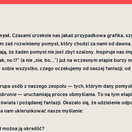
mysł.
Czasami urzeknie nas jakaś przypadkowa grafika, szy
m zaś rozwiniemy pomysł, który chodzi za nami od dawna.
ą, że żaden pomysł nie jest zbyt szalony. Inspiruje nas i
ak, no i?” (a nie „nie, bo…”) już na wczesnym etapie burzy
w sobie wszystko, czego oczekujemy od naszej fantazji, od
rupa osób z naszego zespołu — tych, którym dany pomysł 
obronie
— uruchamiają proces obmyślania. To na tym etapie
iata i pożądanej fantazji. Okazało się, że udzielenie odpo
 nam ukierunkować nasze myślenie:
i
można ją określić?