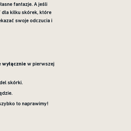
sne fantazje. A jeśli
 dla kilku skórek, które
zekazać swoje odczucia i
e
wyłącznie
w pierwszej
el skórki.
ędzie.
y szybko to naprawimy!