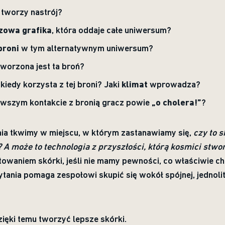
tworzy nastrój?
zowa grafika
, która oddaje całe uniwersum?
broni
w tym alternatywnym uniwersum?
worzona jest ta broń?
kiedy korzysta z tej broni? Jaki
klimat
wprowadza?
erwszym kontakcie z bronią gracz powie
„o cholera!”
?
nia tkwimy w miejscu, w którym zastanawiamy się,
czy to s
 A może to technologia z przyszłości, którą kosmici stwor
towaniem skórki, jeśli nie mamy pewności, co właściwie c
nia pomaga zespołowi skupić się wokół spójnej, jednolitej 
ęki temu tworzyć lepsze skórki.