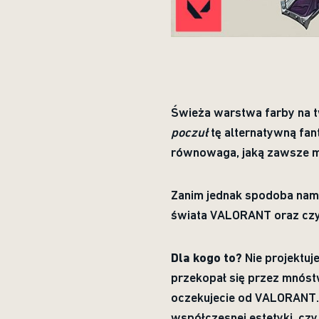
Świeża warstwa farby na tw
poczuł
tę alternatywną fa
równowaga, jaką zawsze 
Zanim jednak spodoba nam s
świata VALORANT oraz czy 
Dla kogo to?
Nie projektuj
przekopał się przez mnóst
oczekujecie od VALORANT. 
współczesnej estetyki, cz