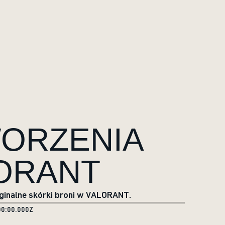
WORZENIA
ORANT
ginalne skórki broni w VALORANT.
0:00.000Z