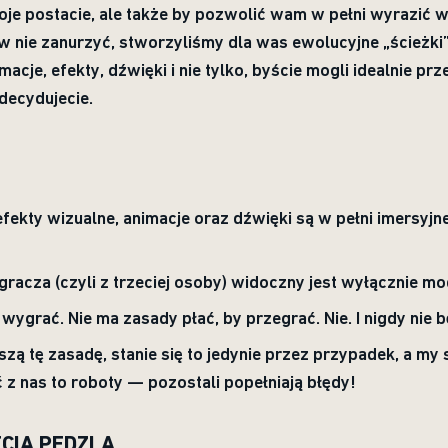
e postacie, ale także by pozwolić wam w pełni wyrazić wła
 w nie zanurzyć, stworzyliśmy dla was ewolucyjne „ścieżki”
cje, efekty, dźwięki i nie tylko, byście mogli idealnie pr
decydujecie.
 efekty wizualne, animacje oraz dźwięki są w pełni imersyjn
racza (czyli z trzeciej osoby) widoczny jest wyłącznie mod
wygrać. Nie ma zasady płać, by przegrać. Nie. I nigdy nie b
ruszą tę zasadę, stanie się to jedynie przez przypadek, a m
 z nas to roboty — pozostali popełniają błędy!
CIA PĘDZLA