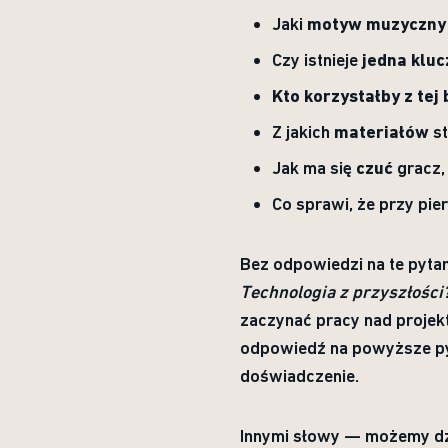
Jaki
motyw muzyczny
Czy istnieje
jedna kluc
Kto korzystałby z tej 
Z jakich
materiałów
st
Jak ma się
czuć
gracz, 
Co sprawi, że przy pi
Bez odpowiedzi na te pyta
Technologia z przyszłości?
zaczynać pracy nad projek
odpowiedź na powyższe pyta
doświadczenie.
Innymi słowy — możemy dzi