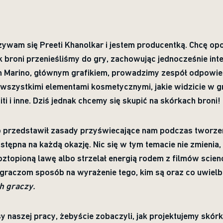
ywam się Preeti Khanolkar i jestem producentką. Chcę o
k broni przenieśliśmy do gry, zachowując jednocześnie inte
Marino, głównym grafikiem, prowadzimy zespół odpowie
 wszystkimi elementami kosmetycznymi, jakie widzicie w g
iti i inne. Dziś jednak chcemy się skupić na skórkach broni!
o przedstawił zasady przyświecające nam podczas tworze
tępna na każdą okazję. Nic się w tym temacie nie zmienia,
oztopioną lawę albo strzelał energią rodem z filmów scien
 graczom sposób na wyrażenie tego, kim są oraz co uwielb
h graczy.
naszej pracy, żebyście zobaczyli, jak projektujemy skórki 