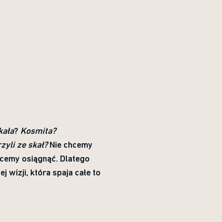
kała
?
Kosmita?
zyli ze skał?
Nie chcemy
hcemy osiągnąć. Dlatego
wizji, która spaja całe to