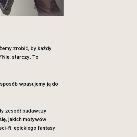
ożemy zrobić, by każdy
?
Nie, starczy. To
i sposób wpasujemy ją do
iały zespół badawczy
się, jakich motywów
i-fi, epickiego fantasy,