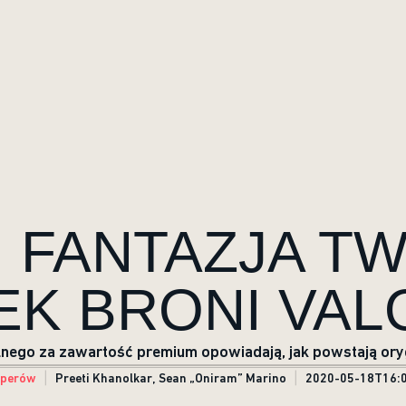
I FANTAZJA T
EK BRONI VAL
nego za zawartość premium opowiadają, jak powstają ory
operów
Preeti Khanolkar, Sean „Oniram” Marino
2020-05-18T16:0