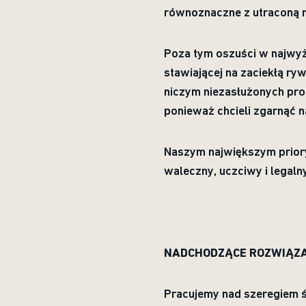
równoznaczne z utraconą m
Poza tym oszuści w najwyż
stawiającej na zaciekłą ryw
niczym niezasłużonych pro
ponieważ chcieli zgarnąć n
Naszym największym priory
waleczny, uczciwy i legaln
NADCHODZĄCE ROZWIĄZA
Pracujemy nad szeregiem ś