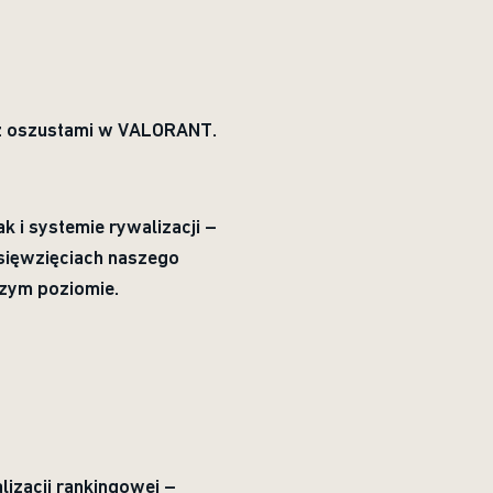
ę z oszustami w VALORANT.
k i systemie rywalizacji –
sięwzięciach naszego
szym poziomie.
izacji rankingowej –