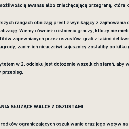
ożliwością awansu albo zniechęcającą przegraną, która 
szych rangach obniżają prestiż wynikający z zajmowania 
alizację. Wiemy również o istnieniu graczy, którzy nie miel
fitów zapewnianych przez oszustów: grali z takimi delikw
agrody, zanim ich nieuczciwi sojusznicy zostaliby po kilku
tetem w 2. odcinku jest dołożenie wszelkich starań, aby 
y przebieg.
NIA SŁUŻĄCE WALCE Z OSZUSTAMI
rodków ograniczających oszukiwanie oraz jego wpływ na