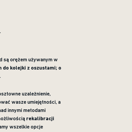
.
ard są orężem używanym w
do kolejki z oszustami; o
.
osztowne uzależnienie,
wać wasze umiejętności, a
 nad innymi metodami
możliwością
rekalibracji
my wszelkie opcje