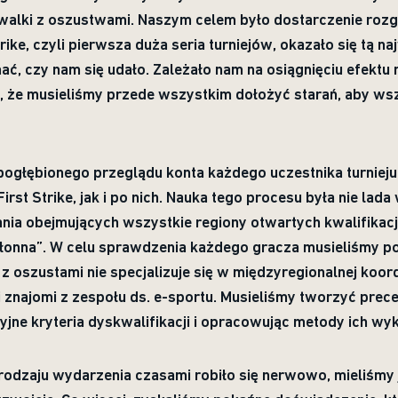
lki z oszustwami. Naszym celem było dostarczenie rozg
rike, czyli pierwsza duża seria turniejów, okazało się tą 
nać, czy nam się udało. Zależało nam na osiągnięciu efekt
, że musieliśmy przede wszystkim dołożyć starań, aby ws
pogłębionego przeglądu konta każdego uczestnika turniej
st Strike, jak i po nich. Nauka tego procesu była nie lad
a obejmujących wszystkie regiony otwartych kwalifikacji
łonna”. W celu sprawdzenia każdego gracza musieliśmy p
 z oszustami nie specjalizuje się w międzyregionalnej koord
znajomi z zespołu ds. e-sportu. Musieliśmy tworzyć prece
yjne kryteria dyskwalifikacji i opracowując metody ich wy
odzaju wydarzenia czasami robiło się nerwowo, mieliśmy 