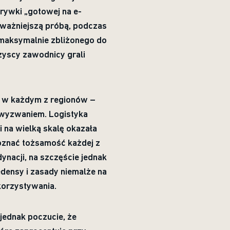
rywki „gotowej na e-
najważniejszą próbą, podczas
u maksymalnie zbliżonego do
zyscy zawodnicy grali
u w każdym z regionów –
a wyzwaniem. Logistyka
 na wielką skalę okazała
oznać tożsamość każdej z
ynacji, na szczęście jednak
densy i zasady niemalże na
korzystywania.
jednak poczucie, że