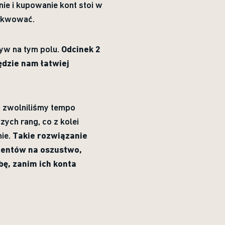
e i kupowanie kont stoi w
zekwować.
w na tym polu.
Odcinek 2
dzie nam łatwiej
.
i zwolniliśmy tempo
ych rang, co z kolei
mie.
Takie rozwiązanie
zentów na oszustwo,
ę, zanim ich konta