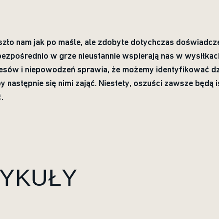
szło nam jak po maśle, ale zdobyte dotychczas doświadczen
bezpośrednio w grze nieustannie wspierają nas w wysiłkac
sów i niepowodzeń sprawia, że możemy identyfikować dzi
y następnie się nimi zająć. Niestety, oszuści zawsze będą is
.
TYKUŁY