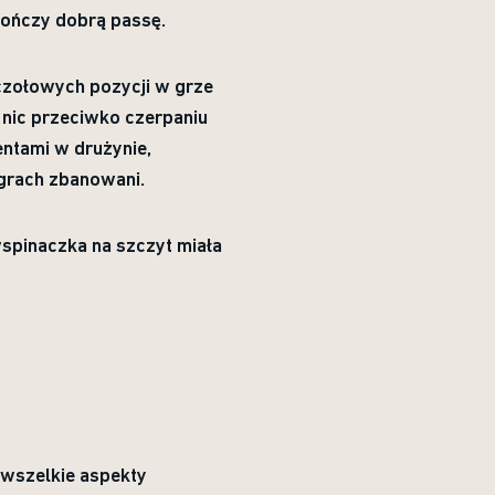
kończy dobrą passę.
czołowych pozycji w grze
i nic przeciwko czerpaniu
entami w drużynie,
 grach zbanowani.
wspinaczka na szczyt miała
 wszelkie aspekty