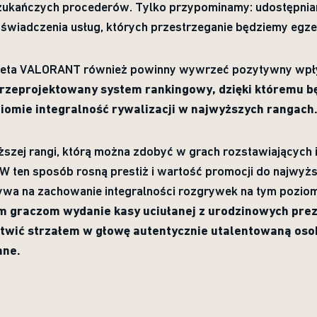
zukańczych procederów. Tylko przypominamy: udostępniani
 świadczenia usług, których przestrzeganie będziemy eg
meta VALORANT również powinny wywrzeć pozytywny wpły
zeprojektowany system rankingowy, dzięki któremu bę
omie integralność rywalizacji w najwyższych rangach
ższej rangi, którą można zdobyć w grach rozstawiających 
 ten sposób rosną prestiż i wartość promocji do najwyższ
wa na zachowanie integralności rozgrywek na tym pozio
m graczom wydanie kasy uciułanej z urodzinowych pre
twić strzałem w głowę autentycznie utalentowaną osob
ane.