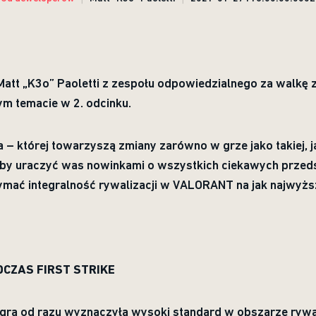
Matt „K3o” Paoletti z zespołu odpowiedzialnego za walk
ym temacie w 2. odcinku.
 – której towarzyszą zmiany zarówno w grze jako takiej, ja
 by uraczyć was nowinkami o wszystkich ciekawych przed
zymać integralność rywalizacji w VALORANT na jak najwyż
CZAS FIRST STRIKE
 gra od razu wyznaczyła wysoki standard w obszarze rywal