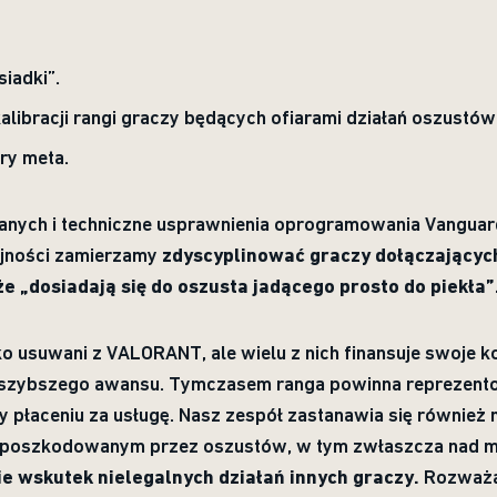
iadki”.
alibracji rangi graczy będących ofiarami działań oszustów
ry meta.
 danych i techniczne usprawnienia oprogramowania Vangu
lejności zamierzamy
zdyscyplinować graczy dołączających 
e „dosiadają się do oszusta jadącego prosto do piekła”
o usuwani z VALORANT, ale wielu z nich finansuje swoje k
 szybszego awansu. Tymczasem ranga powinna reprezento
y płaceniu za usługę. Nasz zespół zastanawia się również
 poszkodowanym przez oszustów, w tym zwłaszcza nad 
ie wskutek nielegalnych działań innych graczy.
Rozważa