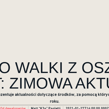
O WALKI Z OS
: ZIMOWA AKT
 prezentuje aktualności dotyczące środków, za pomocą k
roku.
Od deweloperów
Matt “K3o” Paoletti
2021-01-27T16:00:00.000Z