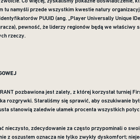
yzwoicie. Co więcej, zyskaliśmy pokaźne doświadczenie, k
am tu namyśli przede wszystkim kwestie natury organizacyj
identyfikatorów PUUID (ang. „Player Universally Unique IDe
 gracza), pewność, że liderzy regionów będą we właściwy
ych rzeczy.
NGOWEJ
T pozbawiona jest zalety, z której korzystał turniej First 
 rozgrywki. Staraliśmy się sprawić, aby oszukiwanie był
zusta stanowią zaledwie ułamek procenta wszystkich potyc
grać nieczysto, zdecydowanie za często przypominali o swo
nie z oszustem oznacza nie tylko zwykły dyskomfort; niej