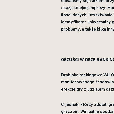
spisaliśmy się całkiem prz
okazji kolejnej imprezy. M
ilości danych, uzyskiwanie 
identyfikator uniwersalny
problemy, a także kilka inn
OSZUŚCI W GRZE RANKI
Drabinka rankingowa VALORAN
monitorowanego środowiska
efekcie gry z udziałem os
Ci jednak, którzy zdołali 
graczom. Wirtualne spotka