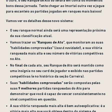
o Ouro, o seu Ranque de Ato só levará em conta os momentos
bons dessa jornada. Tente chegar ao Imortal outra vez e jogue
para escanteio as partidas jogadas em ranques mais baixos!
Vamos ver os detalhes desse novo sistema:
O seu ranque normal ainda será uma representação próxima
da sua classificação atual.
Vamos trazer os "
Ranques de Ato
", que monitoram as suas
"habilidades comprovadas" (
isso é novidade!
), a sua vitória
ranqueada mais alta e seu número de vitórias competitivas
no Ato.
No
final
de cada ato, seu Ranque de Ato será mantido como
uma insígnia no seu card de jogador e exibido nas partidas
competitivas (e no histórico da seção Carreira).
Suas "
habilidades comprovadas
" serão compostas pelas
suas
9 melhores
partidas ranqueadas do Ato para
demonstrar que você é capaz de vencer consistentemente no
nível competitivo em questão.
A sua vitória ranqueada mais alta é bem autoexplicativa: é a
vitória mais alta que você obteve dentro do sistema de