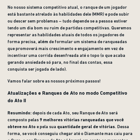
No nosso sistema competitivo atual, o ranque de um jogador
está bastante atrelado às habilidades dele (MMR) e pode subir
ou descer sem problemas – tudo depende se a pessoa estiver
tendo um dia bom ou ruim de partidas competitivas. Queremos
representar as habilidades atuais de todos os jogadores de
forma precisa,
além
de formular um sistema de ranqueadas
que promoverá mais crescimento e engajamento em vez de
incentivar uma corrida desenfreada até o topo (o que acaba
gerando ansiedade só para, no final das contas, essa
conquista ser jogada de lado).
Vamos falar sobre as nossos próximos passos!
Atualizações e Ranques de Ato no modo Competitivo
do Ato II
Resumindo:
depois de cada Ato, seu Ranque de Ato será
composto pelas
9 melhores vitórias ranqueadas que você
obteve no Ato
e pela sua
quantidade geral de vitórias
. Dessa
forma, se você conseguiu chegar até o Diamante mas caiu para