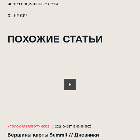
через социальные сети.
GL HF GG!
ПОХОЖИЕ СТАТЬИ
УГОЛОК РАЗРАБОТЧИКОВ
2026-06-22T13:00:00.000Z
УГО
Вершины карты Summit // Дневники
Ре