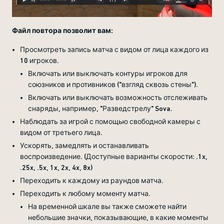
Файл повтора позволит вам:
Просмотреть запись матча с видом от лица каждого из
10 игроков.
Включать или выключать контуры игроков для
союзников и противников ("взгляд сквозь стены").
Включать или выключать возможность отслеживать
снаряды, например, "Разведстрелу" Sova.
Наблюдать за игрой с помощью свободной камеры с
видом от третьего лица.
Ускорять, замедлять и останавливать
воспроизведение. (Доступные варианты скорости: .1x,
.25x, .5x, 1x, 2x, 4x, 8x)
Переходить к каждому из раундов матча.
Переходить к любому моменту матча.
На временной шкале вы также сможете найти
небольшие значки, показывающие, в какие моменты