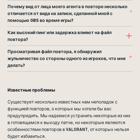
Почему вид от лица моего агента в повторе несколько
отличается от вида на записи, сделанной мной с
помощью OBS во время игры?
Как высокий пинг или задержка влияют на файл
повтора?
Просматривая файл повтора, я обнаружил
жульничество со стороны одного из игроков, что мне
делать?
Известные проблемы
Существует несколько известных нам неполадок с
функцией повторов, о которых мы хотели бы вас
предупредить. Мы надеемся устранить некоторые из них
в готовящемся к выходу патче, но некоторые являются
особенностями повторов в VALORANT, от которых нельзя
будет избавиться.