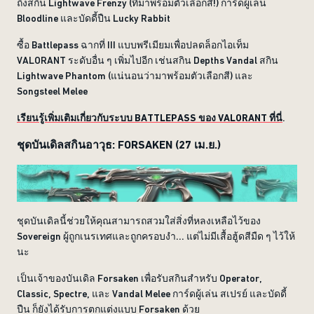
ถึงสกิน Lightwave Frenzy (ที่มาพร้อมตัวเลือกสี!) การ์ดผู้เล่น
Bloodline และบัดดี้ปืน Lucky Rabbit
ซื้อ Battlepass ฉากที่ III แบบพรีเมียมเพื่อปลดล็อกไอเท็ม
VALORANT ระดับอื่น ๆ เพิ่มไปอีก เช่นสกิน Depths Vandal สกิน
Lightwave Phantom (แน่นอนว่ามาพร้อมตัวเลือกสี) และ
Songsteel Melee
เรียนรู้เพิ่มเติมเกี่ยวกับระบบ BATTLEPASS ของ VALORANT ที่นี่
.
ชุดบันเดิลสกินอาวุธ: FORSAKEN (27 เม.ย.)
ชุดบันเดิลนี้ช่วยให้คุณสามารถสวมใส่สิ่งที่หลงเหลือไว้ของ
Sovereign ผู้ถูกเนรเทศและถูกครอบงำ... แต่ไม่มีเสื้อฮู้ดสีมืด ๆ ไว้ให้
นะ
เป็นเจ้าของบันเดิล Forsaken เพื่อรับสกินสำหรับ Operator,
Classic, Spectre, และ Vandal Melee การ์ดผู้เล่น สเปรย์ และบัดดี้
ปืน ก็ยังได้รับการตกแต่งแบบ Forsaken ด้วย