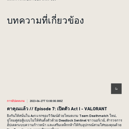
บทความที่เกี่ยวข้อง
การอัปเดตเกม
2023-06-27T13:00:00.000Z
การอ
ตาคุณแล้ว // Episode 7: เปิดตัว Act I - VALORANT
เริ
ยิงกันให้สนั่นใน Act แรกของวิวัฒน์ด้วยโหมดเกม Team Deathmatch ใหม่,
เล่น
จู่โจมคู่ต่อสู้แบบไม่ให้ทันตั้งตัวด้วย Deadlock Sentinel ชาวนอร์เวย์, สำรวจการ
การ
อัปเดตระบบความก้าวหน้า และเสริมเหล็กกล้าให้กับอุปกรณ์สวมใส่ของคุณด้วย
Act 