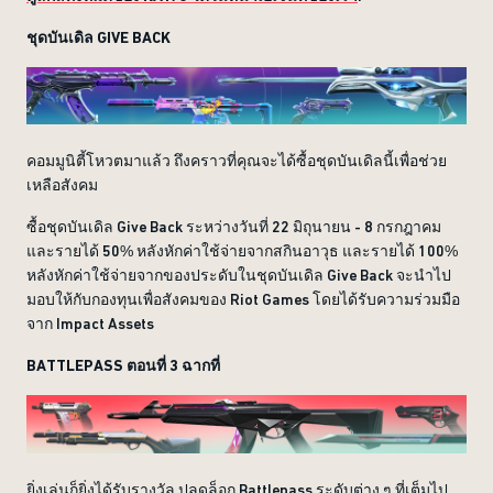
ชุดบันเดิล GIVE BACK
คอมมูนิตี้โหวตมาแล้ว ถึงคราวที่คุณจะได้ซื้อชุดบันเดิลนี้เพื่อช่วย
เหลือสังคม
ซื้อชุดบันเดิล Give Back ระหว่างวันที่ 22 มิถุนายน - 8 กรกฎาคม
และรายได้ 50% หลังหักค่าใช้จ่ายจากสกินอาวุธ และรายได้ 100%
หลังหักค่าใช้จ่ายจากของประดับในชุดบันเดิล Give Back จะนำไป
มอบให้กับกองทุนเพื่อสังคมของ Riot Games โดยได้รับความร่วมมือ
จาก Impact Assets
BATTLEPASS ตอนที่ 3 ฉากที่
ยิ่งเล่นก็ยิ่งได้รับรางวัล ปลดล็อก Battlepass ระดับต่าง ๆ ที่เต็มไป