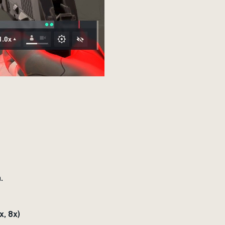
.
x, 8x)