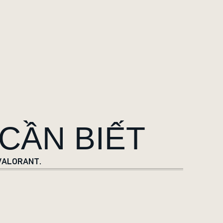
 CẦN BIẾT
a VALORANT.