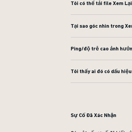
Tôi có thể tải file Xem L
Tại sao góc nhìn trong Xe
Ping/độ trễ cao ảnh hưởn
Tôi thấy ai đó có dấu hiệu
Sự Cố Đã Xác Nhận