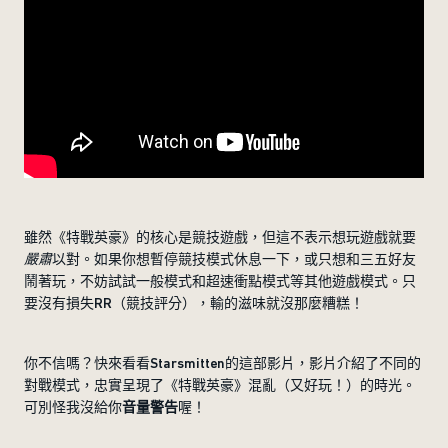
雖然《特戰英豪》的核心是競技遊戲，但這不表示想玩遊戲就要
嚴肅
以對。如果你想暫停競技模式休息一下，或只想和三五好友
鬧著玩，不妨試試一般模式和超速衝點模式等其他遊戲模式。只
要沒有損失RR（競技評分），輸的滋味就沒那麼糟糕！
你不信嗎？快來看看Starsmitten的這部影片，影片介紹了不同的
對戰模式，忠實呈現了《特戰英豪》混亂（又好玩！）的時光。
可別怪我沒給你
音量警告
喔！