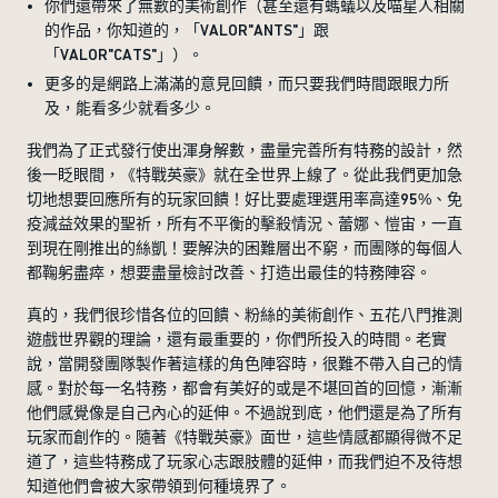
你們還帶來了無數的美術創作（甚至還有螞蟻以及喵星人相關
的作品，你知道的，「VALOR"ANTS"」跟
「VALOR"CATS"」）。
更多的是網路上滿滿的意見回饋，而只要我們時間跟眼力所
及，能看多少就看多少。
我們為了正式發行使出渾身解數，盡量完善所有特務的設計，然
後一眨眼間，《特戰英豪》就在全世界上線了。從此我們更加急
切地想要回應所有的玩家回饋！好比要處理選用率高達95%、免
疫減益效果的聖祈，所有不平衡的擊殺情況、蕾娜、愷宙，一直
到現在剛推出的絲凱！要解決的困難層出不窮，而團隊的每個人
都鞠躬盡瘁，想要盡量檢討改善、打造出最佳的特務陣容。
真的，我們很珍惜各位的回饋、粉絲的美術創作、五花八門推測
遊戲世界觀的理論，還有最重要的，你們所投入的時間。老實
說，當開發團隊製作著這樣的角色陣容時，很難不帶入自己的情
感。對於每一名特務，都會有美好的或是不堪回首的回憶，漸漸
他們感覺像是自己內心的延伸。不過說到底，他們還是為了所有
玩家而創作的。隨著《特戰英豪》面世，這些情感都顯得微不足
道了，這些特務成了玩家心志跟肢體的延伸，而我們迫不及待想
知道他們會被大家帶領到何種境界了。