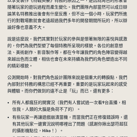
以享受製作《特戰英豪》特務的原因之一，是因為角色的形象會
隨著玩家的遊玩過程而產生變化。我們團隊內部當然可以成日辯
論某名特務推出後會有什麼反應，但不出一個小時，玩家們所進
行的對戰場數就會老遠超過我們多年的開發期間所玩的，所以辯
論好像也意義不大。
說是這麼說，我們其實對於玩家的參與是懷著無限的喜悅與感激
的，你們為我們型塑了每個特務所呈現的樣貌。各位的創意想
法、美術創作、影音製作等，都在今年讓我們的角色陣容變得越
來越出色而立體，相信也會在未來持續為我們的角色塑造出不同
的精彩樣貌。
公測開始時，對我們角色設計團隊來說是個重大的轉捩點，我們
內部對於特務的構思已經不再重要，重要的是玩家玩起來的感受
與體驗。而你們做到的遠不止是「玩」而已，還有更多：
所有人都瘋狂的開實況（我們有人嘗試過一次看9台直播，相
信我，人類的大腦是負荷不了的）。
有些玩家一再讓遊戲崩潰當機，而當我們正在修復錯誤時，還
有其他玩家一邊實況說明哪裡出了問題（感謝你揪出瑟符超狂
的攝影機點位，Hiko！）。