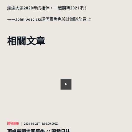
謝謝大家2020年的相伴，一起期待2021吧！
——John Goscicki謹代表角色設計團隊全員 上
相關文章
開發幕後
2026-06-22T13:00:00.000Z
開發
頂峰亭閣地圖幕後 // 開發日誌
競