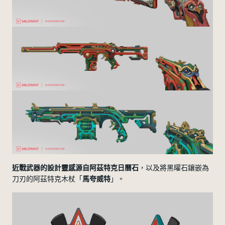
近戰武器的設計靈感源自阿茲特克日曆石
，以及將黑曜石鑲嵌為
刀刃的阿茲特克木杖「
馬夸威特
」。