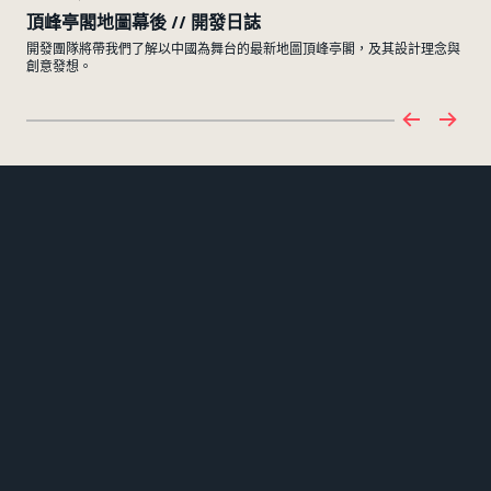
頂峰亭閣地圖幕後 // 開發日誌
競
開發團隊將帶我們了解以中國為舞台的最新地圖頂峰亭閣，及其設計理念與
開發
創意發想。