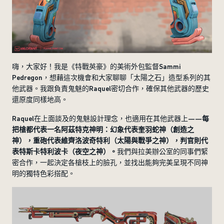
嗨，大家好！我是《特戰英豪》的美術外包監督Sammi
Pedregon，想藉這次機會和大家聊聊「太陽之石」造型系列的其
他武器。我跟負責鬼魅的Raquel密切合作，確保其他武器的歷史
還原度同樣地高。
Raquel在上面談及的鬼魅設計理念，也適用在其他武器上——
每
把槍都代表一名阿茲特克神明：幻象代表奎羽蛇神（創造之
神），重砲代表維齊洛波奇特利（太陽與戰爭之神），判官則代
表特斯卡特利波卡（夜空之神）。
我們與拉美辦公室的同事們緊
密合作，一起決定各槍枝上的臉孔，並找出能夠完美呈現不同神
明的獨特色彩搭配。