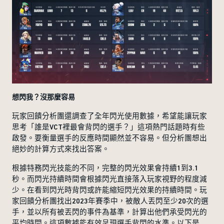
想閃我？沒那麼容易
玩家回饋分析團還調查了全年閃光使用數據，希望能讓玩家
思考「誰是VCT裡最會背閃的選手？」這項熱門話題時有些
啟發。要衡量選手的反應時間顯然並不容易。但分析團想出
絕妙的計算方式來找出答案。
根據特務閃光技能的不同，完整的閃光效果會持續1到3.1
秒。而閃光持續時間會根據閃光直接落入玩家視野的程度減
少。在看到閃光時背閃或許能縮短閃光效果的持續時間。玩
家回饋分析團找出2023年賽季中，被敵人丟閃至少20次的選
手，並以所有被丟閃的事件為基準，計算出他們承受閃光的
平均時間。這項數據能有效呈現選手背閃的水準。以下是