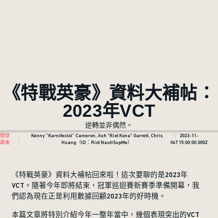
《特戰英豪》資料大補帖：
2023年VCT
逆轉並非偶然。
開發
Kenny “Karnifexlol“ Cameron, Ash "Riot Kona" Garrett, Chris
2023-11-
幕後
Huang（ID：Riot NautiSupMe）
06T15:00:00.000Z
《特戰英豪》資料大補帖回來啦！這次要聊的是2023年
VCT。隨著今年即將結束，冠軍巡迴賽新賽季準備開幕，我
們認為現在正是利用數據回顧2023年的好時機。
本篇文章將特別介紹今年一整年當中，幾個表現突出的VCT