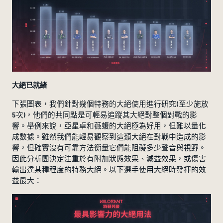
大絕已就緒
下張圖表，我們針對幾個特務的大絕使用進行研究(至少施放
5次)，他們的共同點是可輕易追蹤其大絕對整個對戰的影
響。舉例來說，亞星卓和薇蝮的大絕極為好用，但難以量化
成數據。雖然我們能輕易觀察到這類大絕在對戰中造成的影
響，但確實沒有可靠方法衡量它們能阻礙多少聲音與視野。
因此分析團決定注重於有附加狀態效果、減益效果，或傷害
輸出達某種程度的特務大絕。以下選手使用大絕時發揮的效
益最大：