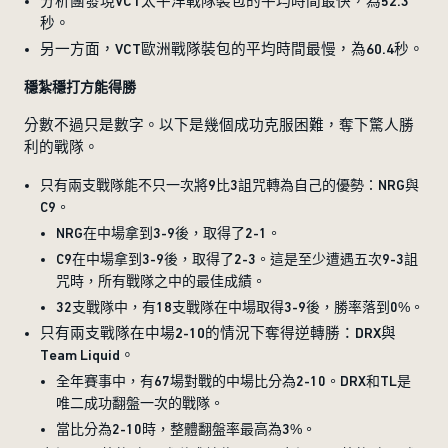
分析團發現VCT太平洋戰隊裝包的平均時間最快，為52.3
秒。
另一方面，VCT歐洲戰隊裝包的平均時間最慢，為60.4秒。
穩紮穩打方能得勝
分數不過只是數字。以下是幾個成功克服困難，奪下驚人勝
利的戰隊。
只有兩支戰隊能不只一次將9比3詛咒轉為自己的優勢：NRG與
C9。
NRG在中場拿到3-9後，取得了2-1。
C9在中場拿到3-9後，取得了2-3。這是至少遭遇五次9-3詛
咒時，所有戰隊之中的最佳成績。
32支戰隊中，有18支戰隊在中場取得3-9後，勝率落到0%。
只有兩支戰隊在中場2-10的情況下奪得逆轉勝：DRX與
Team Liquid。
全年賽事中，有67場對戰的中場比分為2-10。DRX和TL是
唯二成功翻盤一次的戰隊。
當比分為2-10時，整體翻盤率最高為3%。