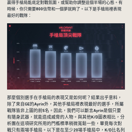
贏得手槍局能底定對戰氛圍，或幫助你調整這個半場的心態。有
時候，你只需要800信幣和一個夢就夠了。以下是手槍局裡表現
最好的戰隊：
那麼個別選手在手槍局的表現又是如何呢？結果出乎意料，
除了來自GE的Ayrin外，其他手槍局裡表現最好的選手，所屬
戰隊皆非上圖的前5名。因此，我們可以斷言Ayrin是個只要
有隨身武器，就能造成威脅的人物。與其他K/D圖表相比，分
析團在這項研究所用的門檻標準稍微寬鬆一些，畢竟每次對
戰只有兩場手槍局。以下是在至少20場手槍局中，K/D比名列