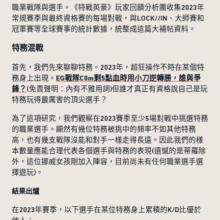
職業戰隊與選手。《特戰英豪》玩家回饋分析團收集2023年
常規賽季與最終資格賽的每場對戰，與LOCK//IN、大師賽和
冠軍賽等全球賽事的統計數據，統整成這篇大補帖資料。
特務混戰
首先，我們先來聊聊特務。2023年，超狂操作不時在某個特
EG戰隊C0m剩5點血時用小刀逆轉勝，誰與爭
務身上出現。
鋒？
(免責聲明：內有不雅用詞)但誰才真正有資格說自己是玩
特務玩得最厲害的頂尖選手？
為了這項研究，我們觀察在2023賽季至少5場對戰中挑選特務
的職業選手。顯然有幾位特務被挑中的頻率不如其他特務
高，也有幾支戰隊沒能和對手一樣走得長遠。因此我們的樣
本數量應能合理代表各個選手與特務的表現(遺憾的是蒂羅除
外，這位挪威女孩剛加入陣容，目前尚未有任何職業選手選
擇遊玩)。
結果出爐
在2023年賽季，以下選手在某位特務身上累積的K/D比優於