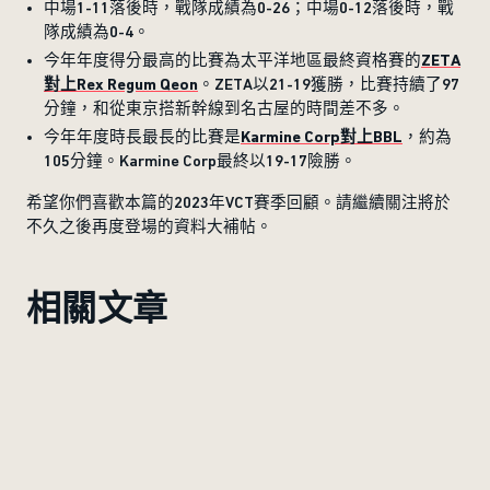
中場1-11落後時，戰隊成績為0-26；中場0-12落後時，戰
隊成績為0-4。
ZETA
今年年度得分最高的比賽為太平洋地區最終資格賽的
對上Rex Regum Qeon
。ZETA以21-19獲勝，比賽持續了97
分鐘，和從東京搭新幹線到名古屋的時間差不多。
Karmine Corp對上BBL
今年年度時長最長的比賽是
，約為
105分鐘。Karmine Corp最終以19-17險勝。
希望你們喜歡本篇的2023年VCT賽季回顧。請繼續關注將於
不久之後再度登場的資料大補帖。
相關文章