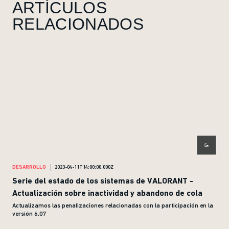
ARTÍCULOS
RELACIONADOS
DESARROLLO
2023-04-11T14:00:00.000Z
DES
Serie del estado de los sistemas de VALORANT -
Ser
Actualización sobre inactividad y abandono de cola
Div
Actualizamos las penalizaciones relacionadas con la participación en la
Os a
versión 6.07
cola