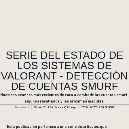
SERIE DEL ESTADO DE
LOS SISTEMAS DE
VALORANT - DETECCIÓN
DE CUENTAS SMURF
Nuestros avances más recientes de cara a combatir las cuentas smurf,
algunos resultados y las próximas medidas.
Desarrollo
Brian “Riot South Korea” Chang
2022-12-20T16:00:00.000Z
Esta publicación pertenece a una serie de artículos que