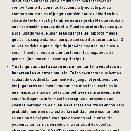
las cuentas alternativas o smurfs reciben informes de
comportamiento con más frecuencia (y no solo por su
comportamiento en el juego; también por toxicidad en los
chats de texto y voz), y también es más probable que reciban
una restricción a causa de ello. Puede que el motivo sea que
a los jugadores que usan esas cuentas les importa menos
que se las suspendamos, porque son cuentas secundarias. O
tal vez se deba a que el tipo de jugador que usa una cuenta
smurf tiende a mostrar comportamientos negativos en
general (incluso en su cuenta principal).
Y esta quizás sea la razón más importante: a vosotros os
importan las cuentas smurfs:
En las encuestas que hemos
realizado desde el lanzamiento del juego, el problema que
los jugadores nos mencionaban con más frecuencia en lo
que respecta a las partidas competitivas es la presencia de
smurfs. Según la información recopilada, creemos que
vuestra percepción de cuántas cuentas smurfs os encontráis
probablemente no se ajuste a la realidad, pero eso también
es una parte del problema que debemos solucionar. No
podemos limitarnos en reducir la cantidad de cuentas
alternativas en VALORANT; tenemos que enseñaros en qué