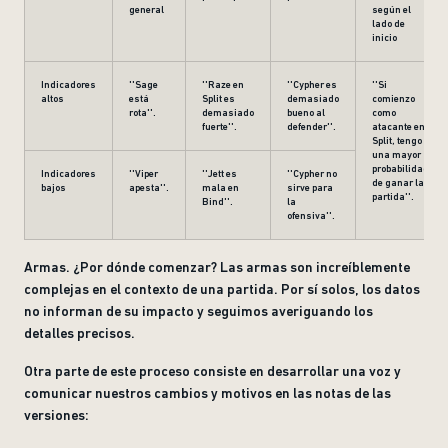
general
según el
lado de
inicio
Indicadores
''Sage
''Raze en
''Cypher es
''Si
altos
está
Split es
demasiado
comienzo
rota''.
demasiado
bueno al
como
fuerte''.
defender''.
atacante en
Split, tengo
una mayor
probabilidad
Indicadores
''Viper
''Jett es
''Cypher no
de ganar la
bajos
apesta''.
mala en
sirve para
partida''.
Bind''.
la
ofensiva''.
Armas. ¿Por dónde comenzar? Las armas son increíblemente
complejas en el contexto de una partida. Por sí solos, los datos
no informan de su impacto y seguimos averiguando los
detalles precisos.
Otra parte de este proceso consiste en desarrollar una voz y
comunicar nuestros cambios y motivos en las notas de las
versiones: