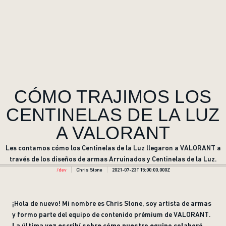
CÓMO TRAJIMOS LOS
CENTINELAS DE LA LUZ
A VALORANT
Les contamos cómo los Centinelas de la Luz llegaron a VALORANT a
través de los diseños de armas Arruinados y Centinelas de la Luz.
/dev
Chris Stone
2021-07-23T15:00:00.000Z
¡Hola de nuevo! Mi nombre es Chris Stone, soy artista de armas
y formo parte del equipo de contenido prémium de VALORANT.
La última vez escribí sobre cómo nuestro equipo colaboró