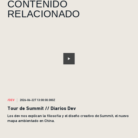
CONTENIDO
RELACIONADO
/DEV
2026-06-22T13:00:00.000Z
/DEV
Tour de Summit // Diarios Dev
Act
Los dev nos explican la filosofía y el diseño creativo de Summit, el nuevo
Es m
mapa ambientado en China.
asun