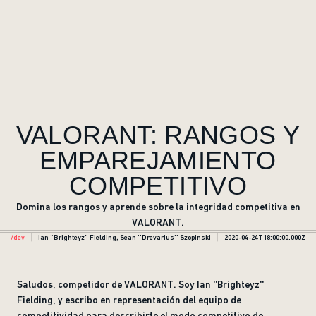
VALORANT: RANGOS Y
EMPAREJAMIENTO
COMPETITIVO
Domina los rangos y aprende sobre la integridad competitiva en
VALORANT.
/dev
Ian “Brighteyz” Fielding, Sean ''Drevarius'' Szopinski
2020-04-24T18:00:00.000Z
Saludos, competidor de VALORANT. Soy Ian ''Brighteyz''
Fielding, y escribo en representación del equipo de
competitividad para describirte el modo competitivo de