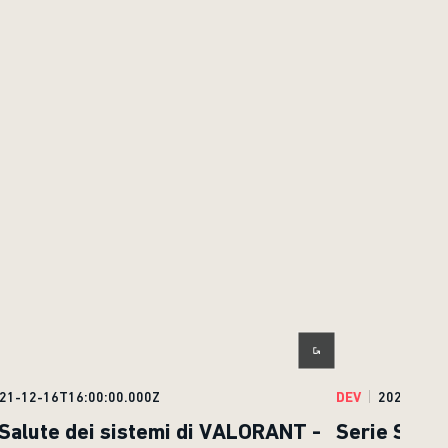
21-12-16T16:00:00.000Z
DEV
2021-12-1
 Salute dei sistemi di VALORANT -
Serie Salut