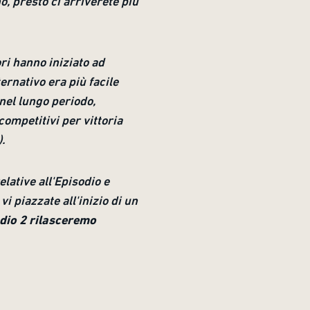
, presto ci arriverete più
ori hanno iniziato ad
ernativo era più facile
nel lungo periodo,
competitivi per vittoria
).
lative all'Episodio e
i piazzate all'inizio di un
sodio 2 rilasceremo