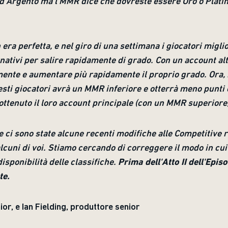
ad Argento ma l'MMR dice che dovreste essere Oro o Platino
era perfetta, e nel giro di una settimana i giocatori migli
rnativi per salire rapidamente di grado. Con un account alt
mente e aumentare più rapidamente il proprio grado. Ora, 
esti giocatori avrà un MMR inferiore e otterrà meno punti 
ottenuto il loro account principale (con un MMR superiore
ci sono state alcune recenti modifiche alle Competitive re
lcuni di voi. Stiamo cercando di correggere il modo in cui v
disponibilità delle classifiche.
Prima dell'Atto II dell'Epi
te.
r, e Ian Fielding, produttore senior