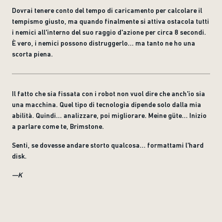
Dovrai tenere conto del tempo di caricamento per calcolare il
tempismo giusto, ma quando finalmente si attiva ostacola tutti
i nemici all'interno del suo raggio d'azione per circa 8 secondi.
È vero, i nemici possono distruggerlo... ma tanto ne ho una
scorta piena.
Il fatto che sia fissata con i robot non vuol dire che anch'io sia
una macchina. Quel tipo di tecnologia dipende solo dalla mia
abilità. Quindi... analizzare, poi migliorare. Meine güte... Inizio
a parlare come te, Brimstone.
Senti, se dovesse andare storto qualcosa... formattami l'hard
disk.
—K