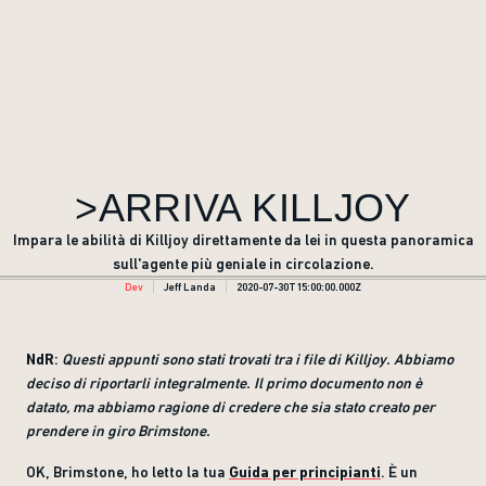
>ARRIVA KILLJOY
Impara le abilità di Killjoy direttamente da lei in questa panoramica
sull'agente più geniale in circolazione.
Dev
Jeff Landa
2020-07-30T15:00:00.000Z
NdR
:
Questi appunti sono stati trovati tra i file di Killjoy. Abbiamo
deciso di riportarli integralmente. Il primo documento non è
datato, ma abbiamo ragione di credere che sia stato creato per
prendere in giro Brimstone.
OK, Brimstone, ho letto la tua
Guida per principianti
. È un