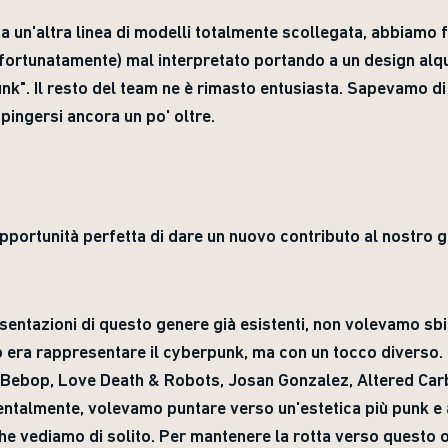
 un'altra linea di modelli totalmente scollegata, abbiamo f
(fortunatamente) mal interpretato portando a un design alq
". Il resto del team ne è rimasto entusiasta. Sapevamo di 
pingersi ancora un po' oltre.
portunità perfetta di dare un nuovo contributo al nostro g
sentazioni di questo genere già esistenti, non volevamo sbi
o era rappresentare il cyberpunk, ma con un tocco diverso. C
 Bebop, Love Death & Robots, Josan Gonzalez, Altered Carb
ntalmente, volevamo puntare verso un'estetica più punk e al
he vediamo di solito. Per mantenere la rotta verso questo 