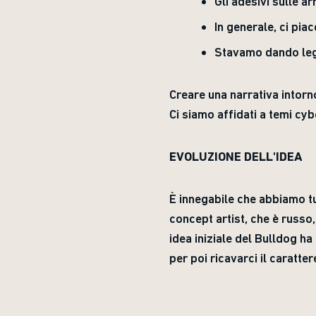
Gli adesivi sulle a
In generale, ci piac
Stavamo dando leg
Creare una narrativa intorn
Ci siamo affidati a temi cy
EVOLUZIONE DELL'IDEA
È innegabile che abbiamo t
concept artist, che è russo,
idea iniziale del Bulldog h
per poi ricavarci il caratter