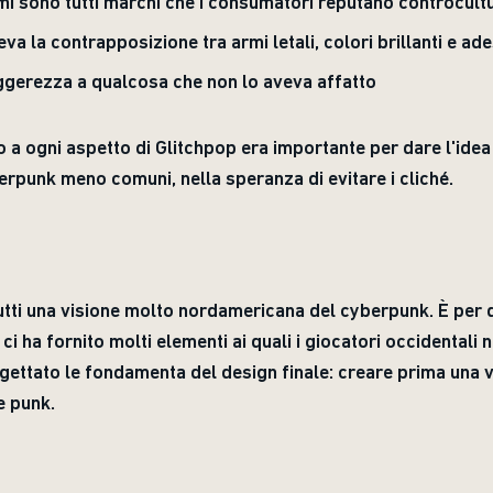
rmi sono tutti marchi che i consumatori reputano controcultu
eva la contrapposizione tra armi letali, colori brillanti e ade
gerezza a qualcosa che non lo aveva affatto
o a ogni aspetto di Glitchpop era importante per dare l'idea 
berpunk meno comuni, nella speranza di evitare i cliché.
utti una visione molto nordamericana del cyberpunk. È per 
 ci ha fornito molti elementi ai quali i giocatori occidentali 
a gettato le fondamenta del design finale: creare prima una 
e punk.