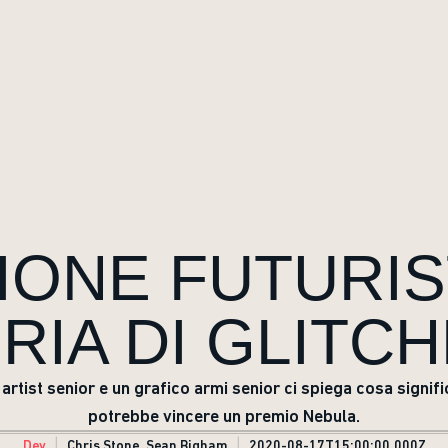
IONE FUTURIS
RIA DI GLITC
tist senior e un grafico armi senior ci spiega cosa signif
potrebbe vincere un premio Nebula.
Dev
Chris Stone, Sean Bigham
2020-08-17T15:00:00.000Z