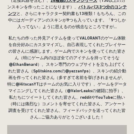
（近接武器を含む）、
26
種類のスキンシリーズ
（130以上のガ
ンスキンを作ったことになります）、
バトルパス3つ分のコンテ
ンツ
と、さらにキャラクター契約書も13種類！もちろん、この
中にはガーディアンのスキンが9つも入っています。「9つしか
入ってない」ように思えるのが残念なところですが…
私たちの作った外見アイテムを使ってVALORANTのゲーム体験
を自分好みにカスタマイズし、自己表現してくれたプレイヤー
の皆さんに感謝します。ゲーム内でスキンを使ってくれた皆さ
ん（特にゲーム内のほぼ全てのアイテムを持ってそうな
@EthanBenard）、スキン専門のウェブサイトを立ち上げてく
れた皆さん（Splitskins.comの@yezzanfps）、スキンの紹介動
画を作ってくれた皆さん（多すぎて名前を挙げきれませんが、
特に@HitscanYTはチームのお気に入りです）、ゲームをデータ
マイニングしてくれた皆さん（@ValorLeaksの健闘に拍手）、
私たちにツイートしてくれた皆さん、redditやYouTubeに熱い
（時には痛烈な）コメントを寄せてくれた皆さん、アンケート
調査を受けてくれた皆さん、フィードバックを送ってくれた皆
さん…ご協力ありがとうございました！