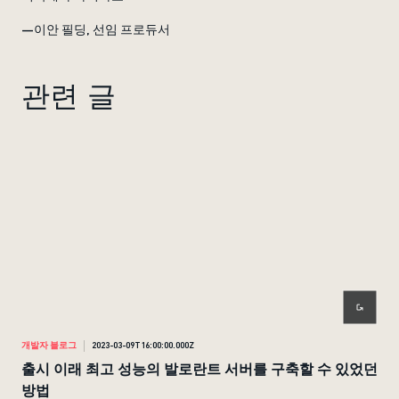
—이안 필딩, 선임 프로듀서
관련 글
개발자 블로그
2023-03-09T16:00:00.000Z
개발
출시 이래 최고 성능의 발로란트 서버를 구축할 수 있었던
응
방법
맵 