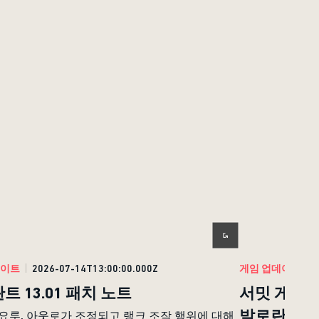
데이트
2026-07-14T13:00:00.000Z
게임 업데이트
2
트 13.01 패치 노트
서밋 게임플
발로란트
 요루, 아웃로가 조정되고 랭크 조작 행위에 대해