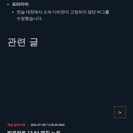
프리미어
연습 대전에서 소속 디비전이 고정되지 않던 버그를
수정했습니다.
관련 글
게임 업데이트
2026-07-28T13:00:00.000Z
게임
발로란트 13.02 패치 노트
발로